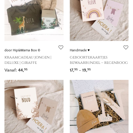
door Hip&Mama Box ©
Handmade ♥
kraamcadeau jongen |
geboortekaartjes
deluxe | giraffe
bewaarbundel – regenboog
Prijsklasse: 17,95 tot 
Vanaf:
44,
17,
-
19,
95
95
95