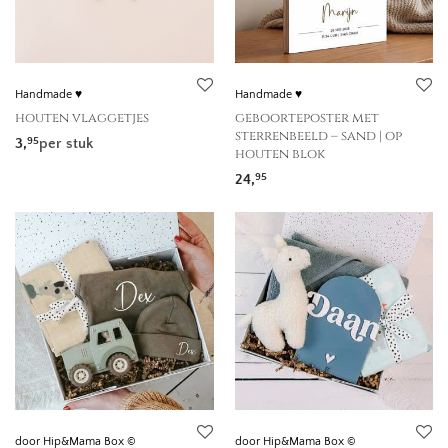
175,
-
200,
-
-
Handmade ♥
Handmade ♥
houten vlaggetjes
geboorteposter met
sterrenbeeld – sand | op
3,
per stuk
95
houten blok
24,
95
door Hip&Mama Box ©
door Hip&Mama Box ©