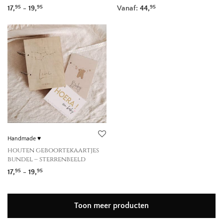
Prijsklasse: 17,95 tot 19,95
17,
-
19,
Vanaf:
44,
95
95
95
Handmade ♥
houten geboortekaartjes
bundel – sterrenbeeld
Prijsklasse: 17,95 tot 19,95
17,
-
19,
95
95
Toon meer producten