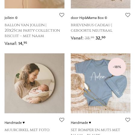
Jollein ©
door Hip&Mama Box ©
ballon van jollein |
brievenbus cadeau |
20x25cm party collection
geboorte neutraal
biscuit – met naam
Oorspronkelijke prij
Huidige prijs i
Vanaf:
38,
32,
95
50
Vanaf:
14,
95
-
18
%
Handmade ♥
Handmade ♥
muurcirkel met foto
set romper en muts met