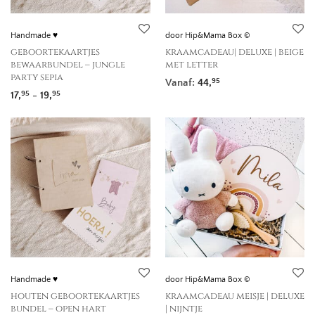
Handmade ♥
door Hip&Mama Box ©
geboortekaartjes
kraamcadeau| deluxe | beige
bewaarbundel – jungle
met letter
party sepia
Vanaf:
44,
95
Prijsklasse: 17,95 tot 19,95
17,
-
19,
95
95
Handmade ♥
door Hip&Mama Box ©
houten geboortekaartjes
kraamcadeau meisje | deluxe
bundel – open hart
| nijntje