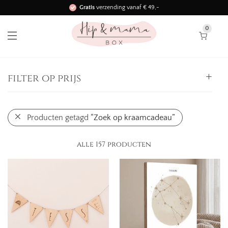
Gratis
verzending vanaf € 49,-
Binnen 3 werkdagen in huis!
0
filter op prijs
Alle
Producten getagd
“Zoek op kraamcadeau”
0,
-
25,
-
-
25,
-
50,
-
-
alle 157 producten
50,
-
75,
-
-
75,
-
100,
-
-
100,
-
125,
-
-
125,
-
150,
-
-
150,
-
175,
-
-