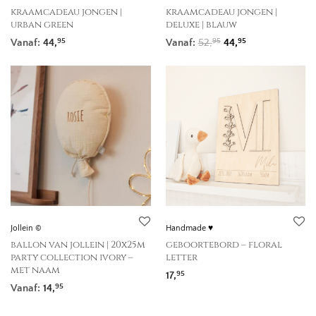
kraamcadeau jongen |
kraamcadeau jongen |
urban green
deluxe | blauw
Oorspronkelijke prij
Huidige prijs is
Vanaf:
44,
Vanaf:
52,
44,
95
95
95
Jollein ©
Handmade ♥
ballon van jollein | 20x25m
geboortebord – floral
party collection ivory –
letter
met naam
17,
95
Vanaf:
14,
95