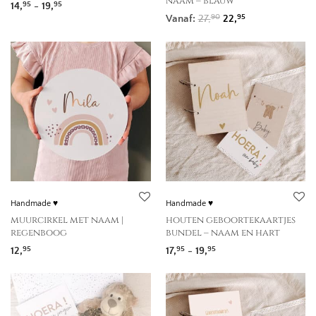
naam – blauw
Prijsklasse: 14,95 tot 19,95
14,
-
19,
95
95
Oorspronkelijke prij
Huidige prijs is
Vanaf:
27,
22,
90
95
Handmade ♥
Handmade ♥
muurcirkel met naam |
houten geboortekaartjes
regenboog
bundel – naam en hart
Prijsklasse: 17,95 tot 
12,
17,
-
19,
95
95
95