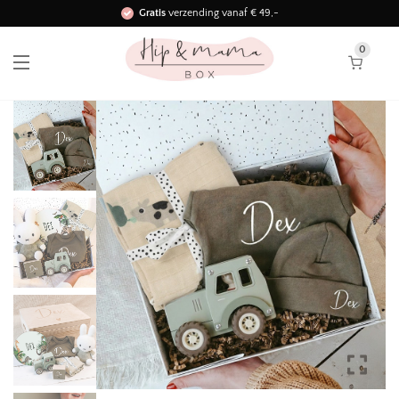
Gratis
verzending vanaf € 49,-
Binnen 3 werkdagen in huis!
0