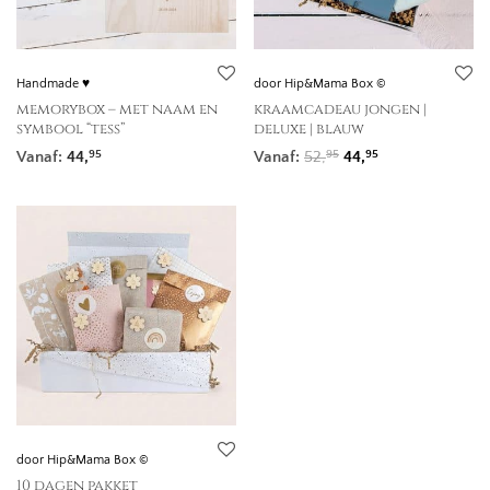
Handmade ♥
door Hip&Mama Box ©
memorybox – met naam en
kraamcadeau jongen |
symbool “tess”
deluxe | blauw
Oorspronkelijke prij
Huidige prijs is
Vanaf:
44,
Vanaf:
52,
44,
95
95
95
door Hip&Mama Box ©
10 dagen pakket