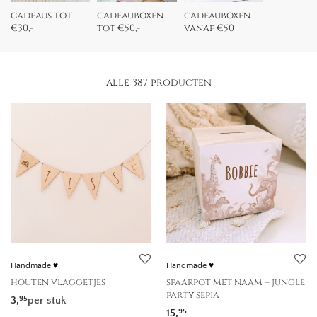
cadeaus tot
cadeauboxen
cadeauboxen
175,
-
200,
-
-
€30,-
tot €50,-
vanaf €50
alle 387 producten
Handmade ♥
Handmade ♥
houten vlaggetjes
spaarpot met naam – jungle
party sepia
3,
per stuk
95
15,
95