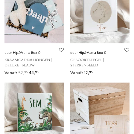
door Hip&Mama Box ©
door Hip&Mama Box ©
kraamcadeau jongen |
geboortetegel |
deluxe | blauw
sterrenbeeld
Oorspronkelijke prijs was: 52,95.
Huidige prijs is: 44,95.
Vanaf:
52,
44,
Vanaf:
12,
95
95
95