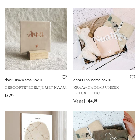
door Hip&Mama Box ©
door Hip&Mama Box ©
geboortetegeltje met naam
kraamcadeau unisex |
deluxe | beige
12,
95
Vanaf:
44,
95