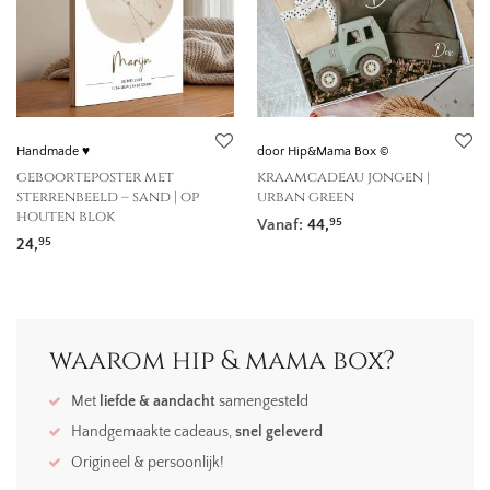
Handmade ♥
door Hip&Mama Box ©
geboorteposter met
kraamcadeau jongen |
sterrenbeeld – sand | op
urban green
houten blok
Vanaf:
44,
95
24,
95
waarom hip & mama box?
Met
liefde & aandacht
samengesteld
Handgemaakte cadeaus,
snel geleverd
Origineel & persoonlijk!