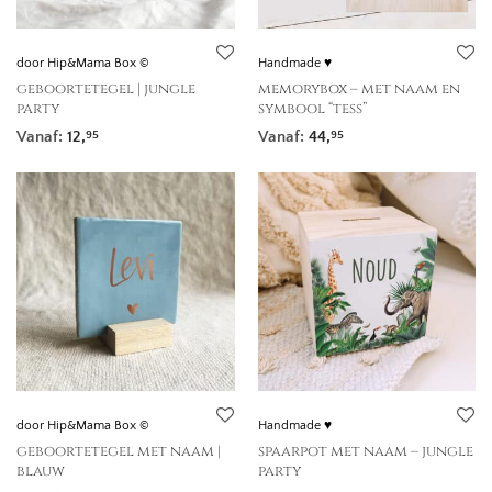
door Hip&Mama Box ©
Handmade ♥
geboortetegel | jungle
memorybox – met naam en
party
symbool “tess”
Vanaf:
12,
Vanaf:
44,
95
95
door Hip&Mama Box ©
Handmade ♥
geboortetegel met naam |
spaarpot met naam – jungle
blauw
party