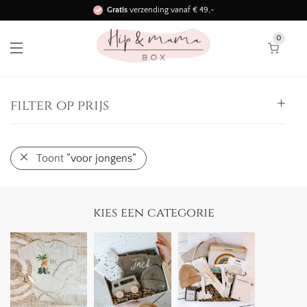
Gratis
verzending vanaf € 49,-
Binnen 3 werkdagen in huis!
0
filter op prijs
Alle
Toont
“voor jongens”
0,
-
25,
-
-
25,
-
50,
-
-
kies een categorie
50,
-
75,
-
-
75,
-
100,
-
-
100,
-
125,
-
-
125,
-
150,
-
-
150,
-
175,
-
-