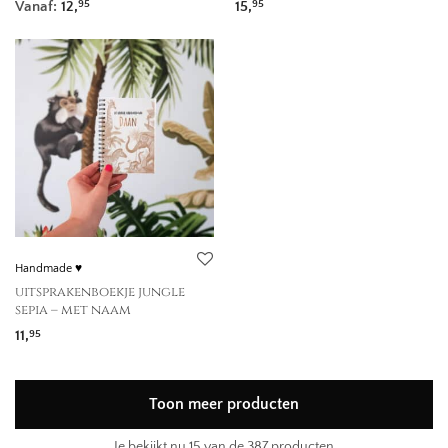
Vanaf:
12,
15,
95
95
Handmade ♥
uitsprakenboekje jungle
sepia – met naam
11,
95
Toon meer producten
Je bekijkt nu
15
van de 387 producten