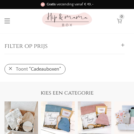
Gratis
verzending vanaf € 49,-
Binnen 3 werkdagen in huis!
0
filter op prijs
Alle
Toont
“Cadeauboxen”
0,
-
25,
-
-
25,
-
50,
-
-
kies een categorie
50,
-
75,
-
-
75,
-
100,
-
-
100,
-
125,
-
-
125,
-
150,
-
-