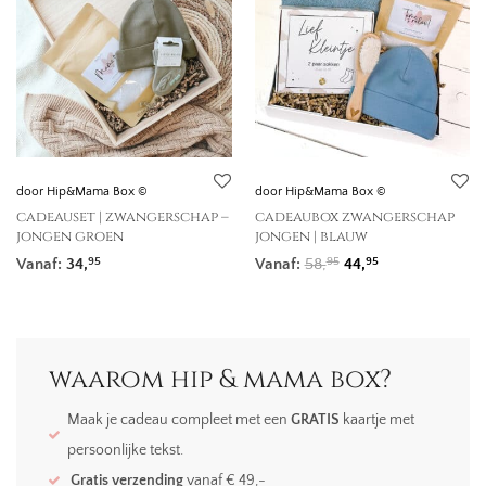
door Hip&Mama Box ©
door Hip&Mama Box ©
cadeauset | zwangerschap –
cadeaubox zwangerschap
jongen groen
jongen | blauw
Oorspronkelijke prij
Huidige prijs is
Vanaf:
34,
Vanaf:
58,
44,
95
95
95
waarom hip & mama box?
Maak je cadeau compleet met een
GRATIS
kaartje met
persoonlijke tekst.
Gratis verzending
vanaf € 49,-