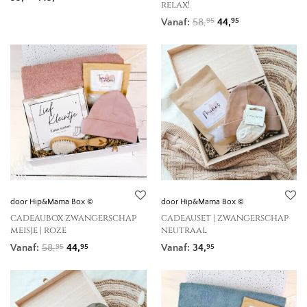
relax!
Oorspronkelijke prij
Huidige prijs is
Vanaf:
58,
44,
95
95
door Hip&Mama Box ©
door Hip&Mama Box ©
cadeaubox zwangerschap
cadeauset | zwangerschap
meisje | roze
neutraal
Oorspronkelijke prijs was: 58,95.
Huidige prijs is: 44,95.
Vanaf:
58,
44,
Vanaf:
34,
95
95
95