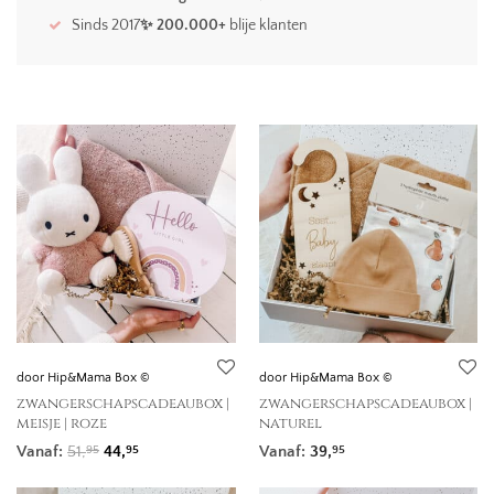
Sinds 2017
✨ 200.000+
blije klanten
door Hip&Mama Box ©
door Hip&Mama Box ©
zwangerschapscadeaubox |
zwangerschapscadeaubox |
meisje | roze
naturel
Oorspronkelijke prijs was: 51,95.
Huidige prijs is: 44,95.
Vanaf:
51,
44,
Vanaf:
39,
95
95
95