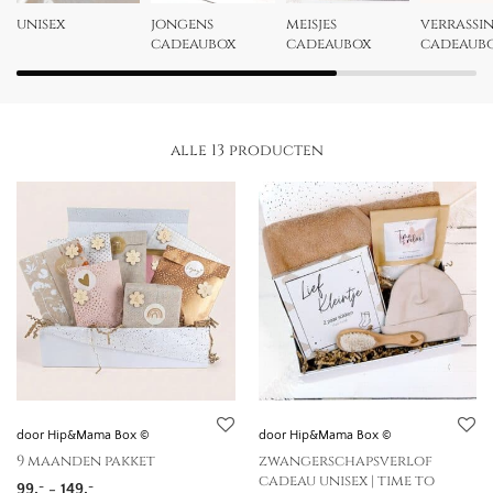
unisex
jongens
meisjes
verrassi
cadeaubox
cadeaubox
cadeaub
alle 13 producten
door Hip&Mama Box ©
door Hip&Mama Box ©
9 maanden pakket
zwangerschapsverlof
cadeau unisex | time to
Prijsklasse: 99,- tot 149,-
99,
-
149,
-
-