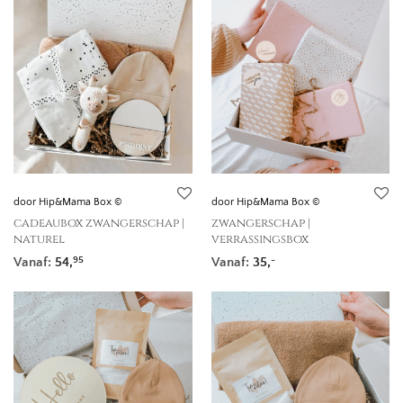
door Hip&Mama Box ©
door Hip&Mama Box ©
cadeaubox zwangerschap |
zwangerschap |
naturel
verrassingsbox
Vanaf:
54,
Vanaf:
35,
95
-