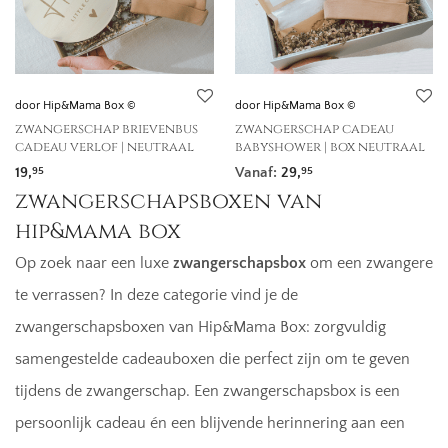
door Hip&Mama Box ©
door Hip&Mama Box ©
zwangerschap brievenbus
zwangerschap cadeau
cadeau verlof | neutraal
babyshower | box neutraal
19,
Vanaf:
29,
95
95
zwangerschapsboxen van
hip&mama box
Op zoek naar een luxe
zwangerschapsbox
om een zwangere
te verrassen? In deze categorie vind je de
zwangerschapsboxen van Hip&Mama Box: zorgvuldig
samengestelde cadeauboxen die perfect zijn om te geven
tijdens de zwangerschap. Een zwangerschapsbox is een
persoonlijk cadeau én een blijvende herinnering aan een