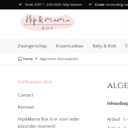
Sinds 2017 ✨ 200.000+ blije klanten
Gratis
verzending va
Zwangerschap
Kraamcadeau
Baby & Kids
F
Home
Algemene Voorwaarden
hip&mama box
alg
Contact
Inhoudsop
Reviews
Hip&Mama Box is er voor ieder
Artikel 1 –
bijzonder moment!