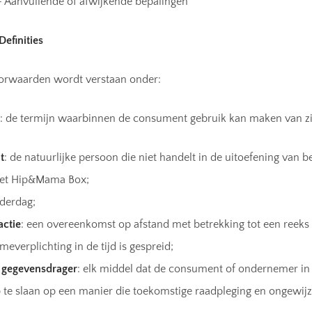
 – Aanvullende of afwijkende bepalingen
 Definities
oorwaarden wordt verstaan onder:
: de termijn waarbinnen de consument gebruik kan maken van zi
t
: de natuurlijke persoon die niet handelt in de uitoefening van 
et Hip&Mama Box;
nderdag;
actie
: een overeenkomst op afstand met betrekking tot een reeks
meverplichting in de tijd is gespreid;
gegevensdrager
: elk middel dat de consument of ondernemer in s
p te slaan op een manier die toekomstige raadpleging en ongewij