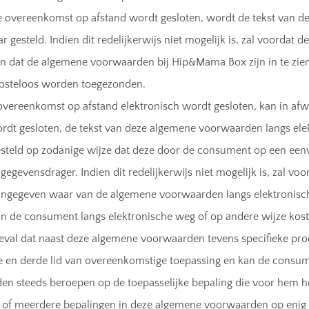
e overeenkomst op afstand wordt gesloten, wordt de tekst van
r gesteld. Indien dit redelijkerwijs niet mogelijk is, zal voorda
 dat de algemene voorwaarden bij Hip&Mama Box zijn in te zien
kosteloos worden toegezonden.
overeenkomst op afstand elektronisch wordt gesloten, kan in afw
rdt gesloten, de tekst van deze algemene voorwaarden langs el
steld op zodanige wijze dat deze door de consument op een ee
egevensdrager. Indien dit redelijkerwijs niet mogelijk is, zal v
ngegeven waar van de algemene voorwaarden langs elektronisc
n de consument langs elektronische weg of op andere wijze kos
eval dat naast deze algemene voorwaarden tevens specifieke pro
 en derde lid van overeenkomstige toepassing en kan de consume
n steeds beroepen op de toepasselijke bepaling die voor hem he
 of meerdere bepalingen in deze algemene voorwaarden op enig mo