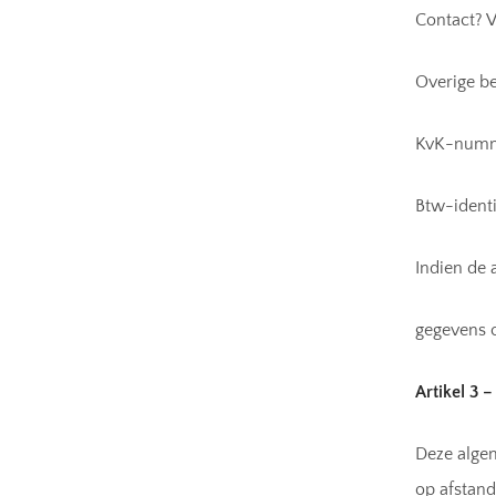
Contact? 
Overige be
KvK-numm
Btw-ident
Indien de 
gegevens o
Artikel 3 
Deze alge
op afstan