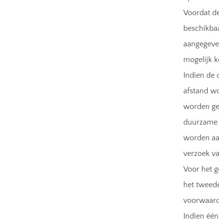
Voordat d
beschikbaa
aangegeven
mogelijk 
Indien de 
afstand wo
worden ge
duurzame g
worden aa
verzoek va
Voor het g
het tweede
voorwaarde
Indien één