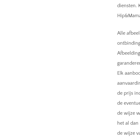
diensten. 
Hip&Mama 
Alle afbee
ontbindin
Afbeeldin
garandere
Elk aanbod
aanvaardin
de prijs in
de eventue
de wijze w
het al dan
de wijze v