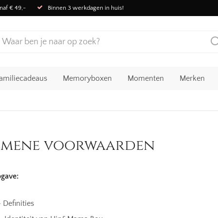
naf € 49,-
Binnen 3 werkdagen in huis!
amiliecadeaus
Memoryboxen
Momenten
Merken
emene voorwaarden
gave:
 Definities