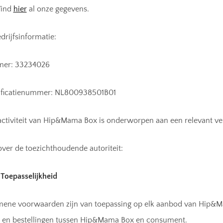
Vind
hier
al onze gegevens.
drijfsinformatie:
er: 33234026
ificatienummer: NL800938501B01
activiteit van Hip&Mama Box is onderworpen aan een relevant ver
ver de toezichthoudende autoriteit:
– Toepasselijkheid
mene voorwaarden zijn van toepassing op elk aanbod van Hip&M
d en bestellingen tussen Hip&Mama Box en consument.