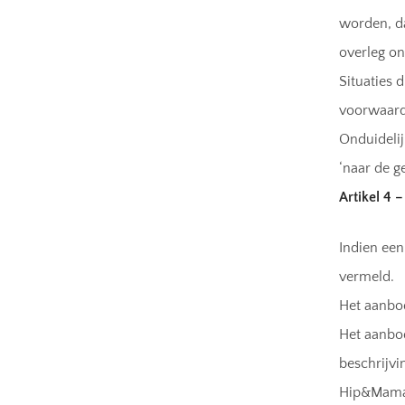
worden, da
overleg on
Situaties 
voorwaard
Onduidelij
‘naar de g
Artikel 4 
Indien een
vermeld.
Het aanbod
Het aanbod
beschrijvi
Hip&Mama 