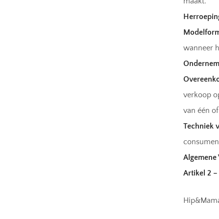
maakt.
Herroepin
Modelform
wanneer hi
Ondernem
Overeenko
verkoop op
van één o
Techniek 
consument 
Algemene
Artikel 2 
Hip&Mama