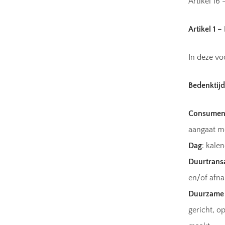
Artikel 16
Artikel 1 –
In deze v
Bedenktijd
Consumen
aangaat m
Dag
: kale
Duurtrans
en/of afna
Duurzame 
gericht, o