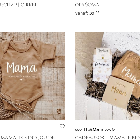
schap | cirkel
opa&oma
Vanaf:
39,
95
door Hip&Mama Box ©
 mama, ik vind jou de
cadeaubox – mama je be