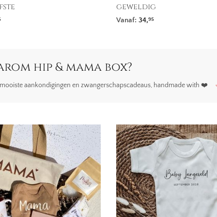
fste
geweldig
Vanaf:
34,
5
95
rom hip & mama box?
mooiste aankondigingen en zwangerschapscadeaus, handmade with ❤️