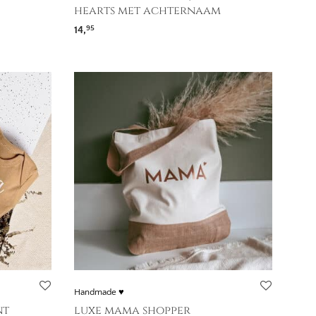
hearts met achternaam
14,
95
Handmade ♥
nt
luxe mama shopper