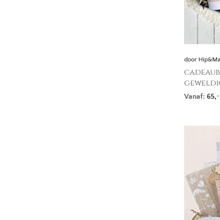
door Hip&M
cadeaub
geweldi
Vanaf:
65,
-