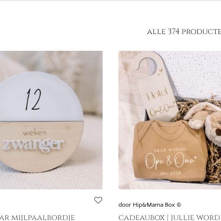
alle 374 product
door Hip&Mama Box ©
ar mijlpaalbordje
cadeaubox | jullie wor