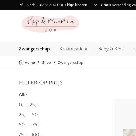
Sinds 2017 ✨ 200.000+ blije klanten
Gratis
verzending va
Zwangerschap
Kraamcadeau
Baby & Kids
F
Home
Shop
Zwangerschap
filter op prijs
Alle
0,
-
25,
-
-
25,
-
50,
-
-
50,
-
75,
-
-
75,
-
100,
-
-