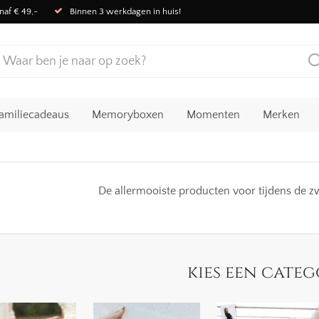
naf € 49,-
Binnen 3 werkdagen in huis!
amiliecadeaus
Memoryboxen
Momenten
Merken
De allermooiste producten voor tijdens de z
kies een categ