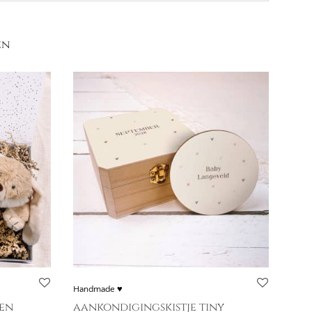
en
Handmade ♥
den
aankondigingskistje tiny