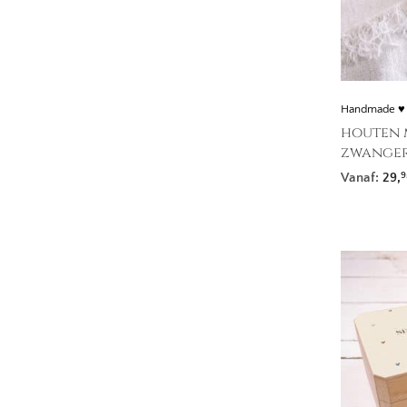
Handmade ♥
houten m
zwanger
Vanaf:
29,
9