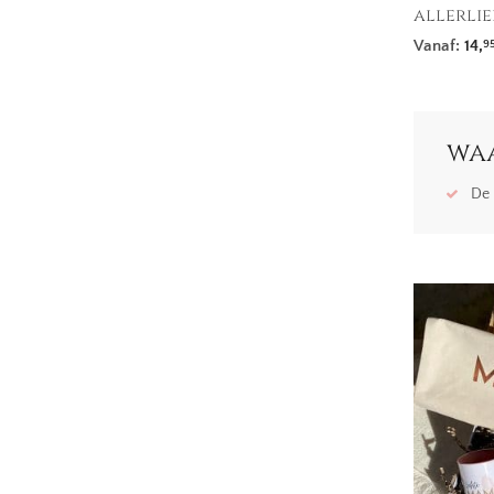
allerlie
Vanaf:
14,
9
waa
De 