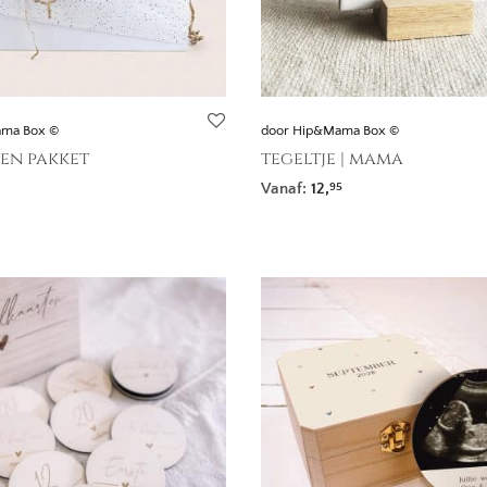
ama Box ©
door Hip&Mama Box ©
en pakket
tegeltje | mama
Prijsklasse: 99,- tot 149,-
Vanaf:
12,
95