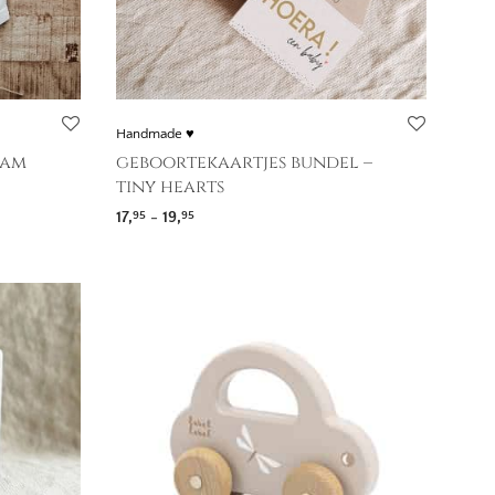
Handmade ♥
aam
geboortekaartjes bundel –
tiny hearts
Prijsklasse: 17,95 tot 19,95
17,
-
19,
95
95