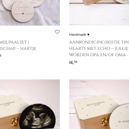
Handmade ♥
ijlpaalset |
aankondigingskistje tin
schap – hartje
hearts met echo – jullie
worden opa en/of oma
5
16,
95