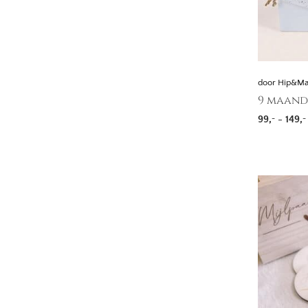
door Hip&M
9 maand
99,
-
149,
-
-