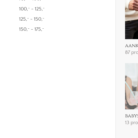
100,
-
125,
-
-
125,
-
150,
-
-
150,
-
175,
-
-
aank
87 pr
baby
13 pr