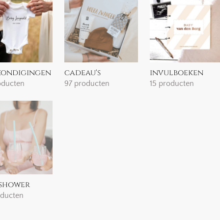
ondigingen
cadeau's
invulboeken
oducten
97 producten
15 producten
shower
oducten