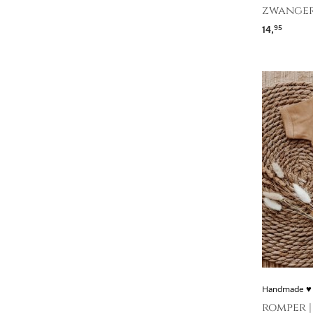
zwanger
14,
95
Handmade ♥
romper |