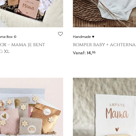
ama Box ©
Handmade ♥
ox – mama je bent
romper baby + achtern
g xl
Vanaf:
14,
95