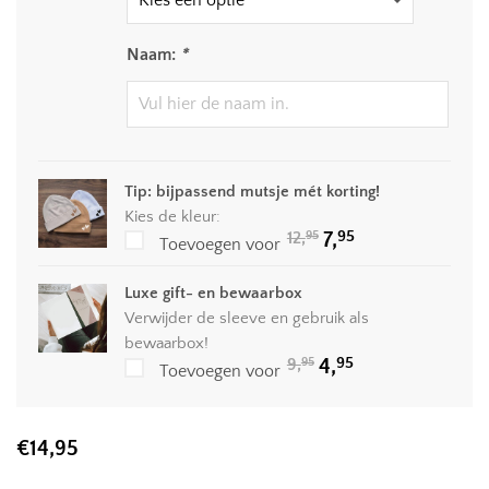
Naam:
*
Tip: bijpassend mutsje mét korting!
Kies de kleur:
Oorspronkelijke
Huidige
95
12,
7,
95
Toevoegen voor
prijs
prijs
was:
is:
12,95.
7,95.
Luxe gift- en bewaarbox
Verwijder de sleeve en gebruik als
bewaarbox!
Oorspronkelijke
Huidige
95
9,
4,
95
Toevoegen voor
prijs
prijs
was:
is:
9,95.
4,95.
€
14,95