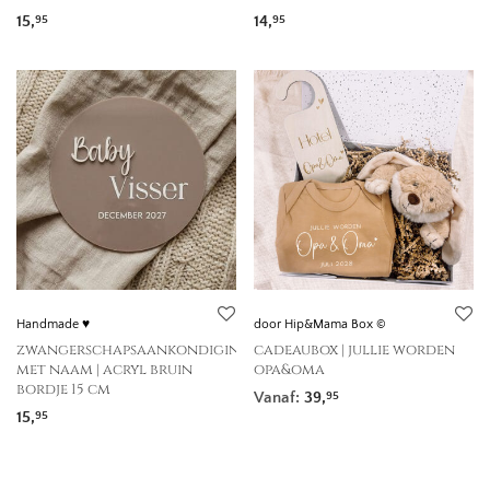
15,
14,
95
95
Handmade ♥
door Hip&Mama Box ©
zwangerschapsaankondiging
cadeaubox | jullie worden
met naam | acryl bruin
opa&oma
bordje 15 cm
Vanaf:
39,
95
15,
95