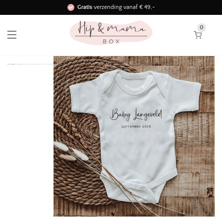
Gratis
verzending vanaf € 49,-
Binnen 3 werkdagen in huis!
0