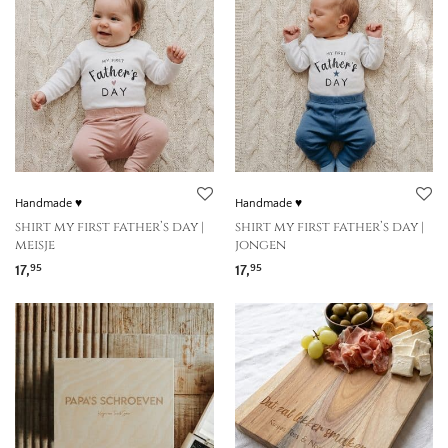
Handmade ♥
Handmade ♥
shirt my first father’s day |
shirt my first father’s day |
meisje
jongen
17,
17,
95
95