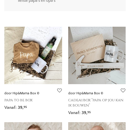
liefste papa’s en opa’s
door Hip&Mama Box ©
door Hip&Mama Box ©
papa to be box
cadeaubox “papa op jou kan
ik bouwen”
Vanaf:
39,
95
Vanaf:
39,
95