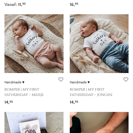
Vanaf:
11,
16,
95
95
Handmade ♥
Handmade ♥
romper | my first
romper | my first
fathersday – meisje
fathersday – jongen
14,
14,
95
95