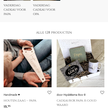
vaderdag
vaderdag
cadeau voor
cadeau voor
papa
opa
alle 128 producten
Handmade ♥
door Hip&Mama Box ©
houten zaag – papa
cadeaubox papa is goud
waard
19,
95