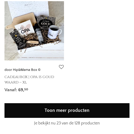
door Hip&Mama Box ©
cadeaubox | opa is goud
waard – xl
Vanaf:
69,
50
Toon meer producten
Je bekijkt nu
23
van de 128 producten