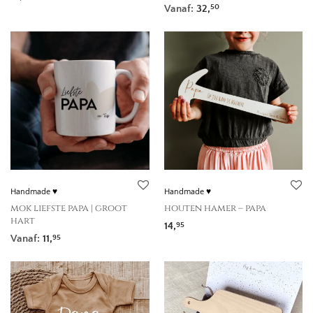
Vanaf:
32,
50
Handmade ♥
Handmade ♥
mok liefste papa | groot
houten hamer – papa
hart
14,
95
Vanaf:
11,
95