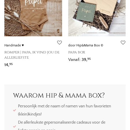
Handmade ♥
door Hip&Mama Box ©
romper | papa, ik vind jou de
papa box
allerliefste
Vanaf:
39,
95
14,
95
waarom hip & mama box?
Persoonlijk met de naam of namen van hun favorieten
(klein)kindjes!
De allerleukste gepersonaliseerde cadeaus voor de