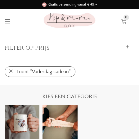
Gratis
verzending vanaf € 49,-
Binnen 3 werkdagen in huis!
0
filter op prijs
Alle
Toont
“Vaderdag cadeau”
0,
-
25,
-
-
25,
-
50,
-
-
kies een categorie
50,
-
75,
-
-
75,
-
100,
-
-