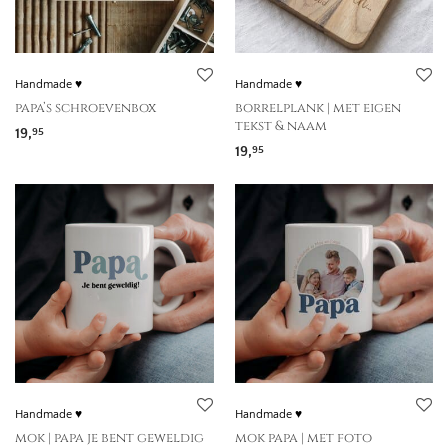
Handmade ♥
Handmade ♥
papa’s schroevenbox
borrelplank | met eigen
tekst & naam
19,
95
19,
95
Handmade ♥
Handmade ♥
mok | papa je bent geweldig
mok papa | met foto