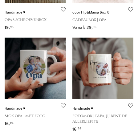
Handmade ♥
door Hip&Mama Box ©
opa’s schroevenbox
cadeaubox | opa
19,
Vanaf:
29,
95
95
Handmade ♥
Handmade ♥
mok opa | met foto
fotomok | papa, jij bent de
allerliefste
16,
95
16,
95