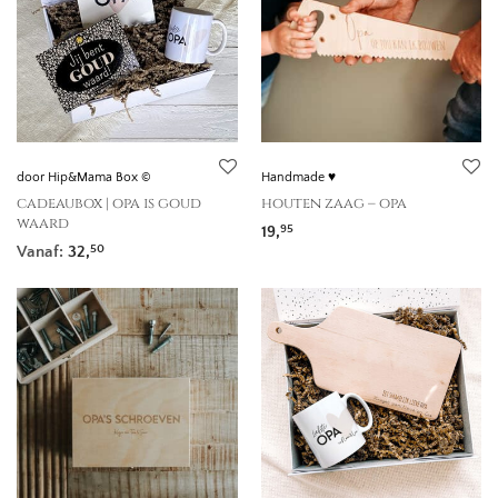
door Hip&Mama Box ©
Handmade ♥
cadeaubox | opa is goud
houten zaag – opa
waard
19,
95
Vanaf:
32,
50