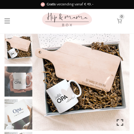
Gratis
verzending vanaf € 49,-
Binnen 3 werkdagen in huis!
0