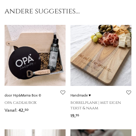
andere suggesties…
door Hip&Mama Box ©
Handmade ♥
opa cadeaubox
borrelplank | met eigen
tekst & naam
Vanaf:
42,
50
19,
95