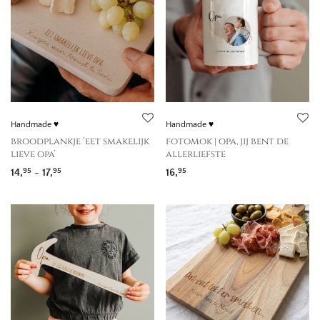
Handmade ♥
Handmade ♥
broodplankje ‘eet smakelijk
fotomok | opa, jij bent de
lieve opa’
allerliefste
Prijsklasse: 14,95 tot 17,95
14,
-
17,
16,
95
95
95