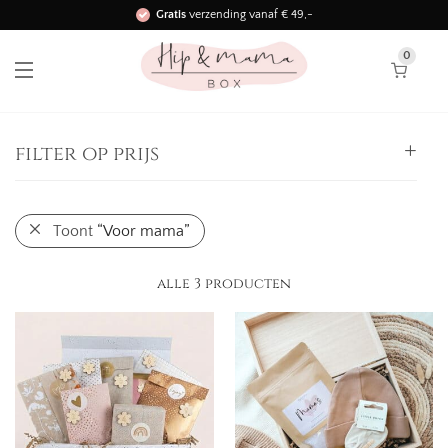
Gratis
verzending vanaf € 49,-
Binnen 3 werkdagen in huis!
0
filter op prijs
Alle
Toont
“Voor mama”
25,
-
50,
-
-
50,
-
75,
-
-
alle 3 producten
75,
-
100,
-
-
100,
-
125,
-
-
125,
-
150,
-
-