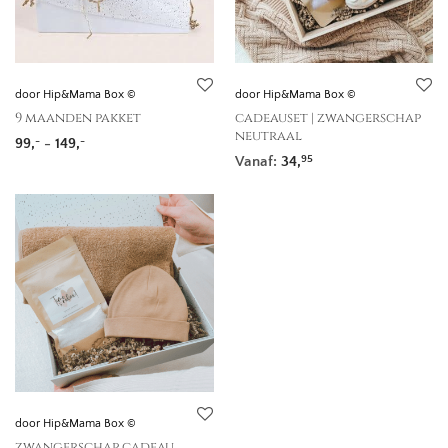
door Hip&Mama Box ©
door Hip&Mama Box ©
9 maanden pakket
cadeauset | zwangerschap
neutraal
Prijsklasse: 99,- tot 149,-
99,
-
149,
-
-
Vanaf:
34,
95
door Hip&Mama Box ©
zwangerschap cadeau