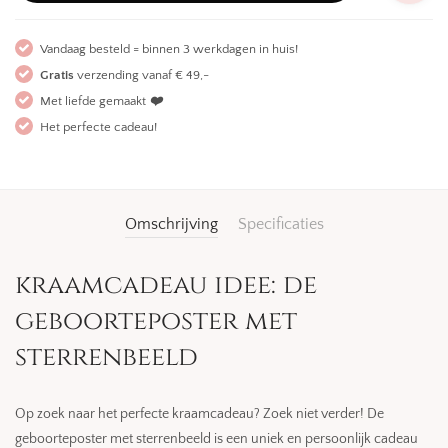
Vandaag besteld = binnen 3 werkdagen in huis!
Gratis
verzending vanaf € 49,-
Met liefde gemaakt
❤️
Het perfecte cadeau!
Omschrijving
Specificaties
kraamcadeau idee: de
geboorteposter met
sterrenbeeld
Op zoek naar het perfecte kraamcadeau? Zoek niet verder! De
geboorteposter met sterrenbeeld is een uniek en persoonlijk cadeau