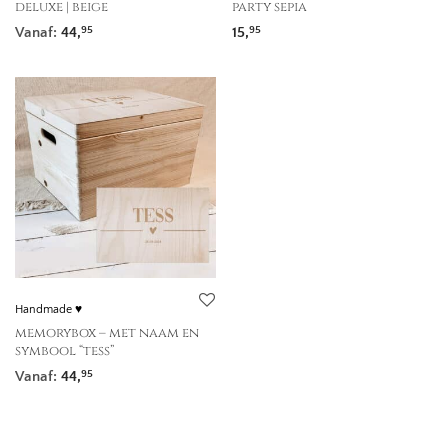
deluxe | beige
party sepia
Vanaf:
44,
15,
95
95
Handmade ♥
memorybox – met naam en
symbool “tess”
Vanaf:
44,
95