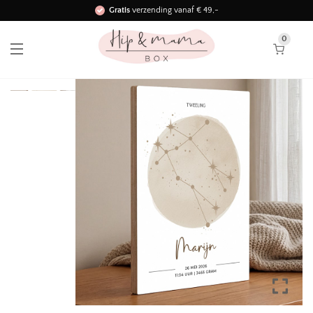
Gratis
verzending vanaf € 49,-
Binnen 3 werkdagen in huis!
0