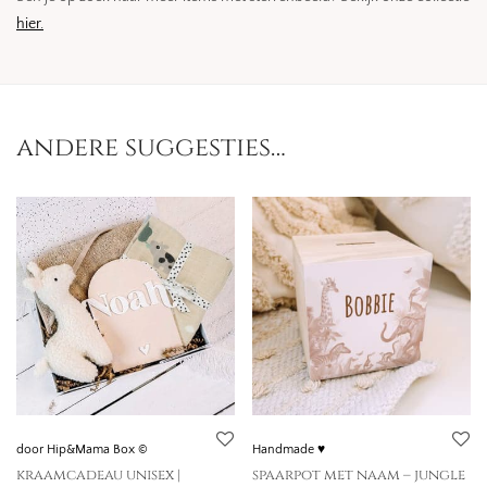
hier.
andere suggesties…
door Hip&Mama Box ©
Handmade ♥
kraamcadeau unisex |
spaarpot met naam – jungle