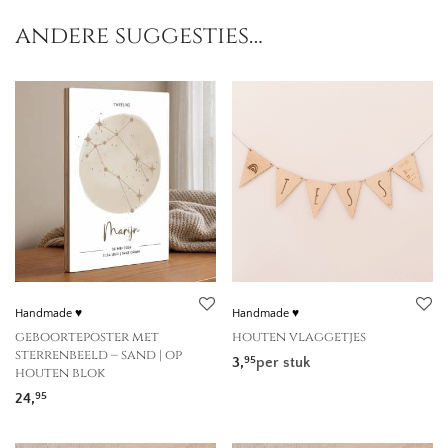
andere suggesties…
Handmade ♥
Handmade ♥
geboorteposter met
houten vlaggetjes
sterrenbeeld – sand | op
3,
per stuk
95
houten blok
24,
95