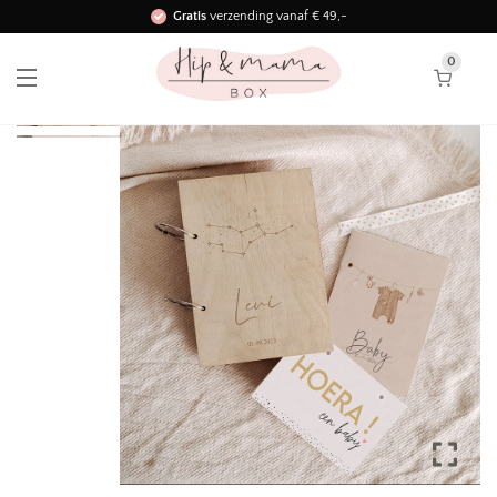
Gratis
verzending vanaf € 49,-
Binnen 3 werkdagen in huis!
0