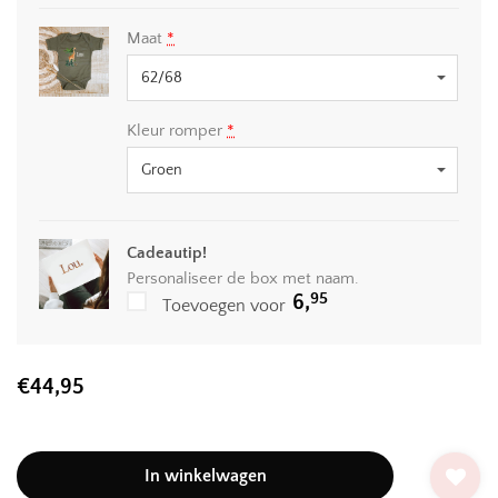
Maat
*
Kleur romper
*
Cadeautip!
Personaliseer de box met naam.
95
6,
Toevoegen voor
€
44,95
In winkelwagen