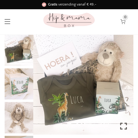
Gratis
verzending vanaf € 49,-
Binnen 3 werkdagen in huis!
0