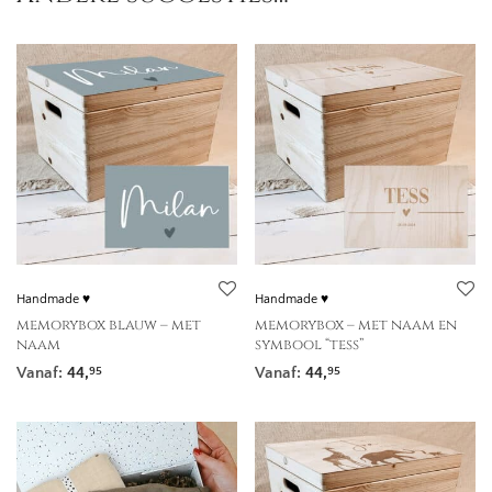
Handmade ♥
Handmade ♥
memorybox blauw – met
memorybox – met naam en
naam
symbool “tess”
Vanaf:
44,
Vanaf:
44,
95
95