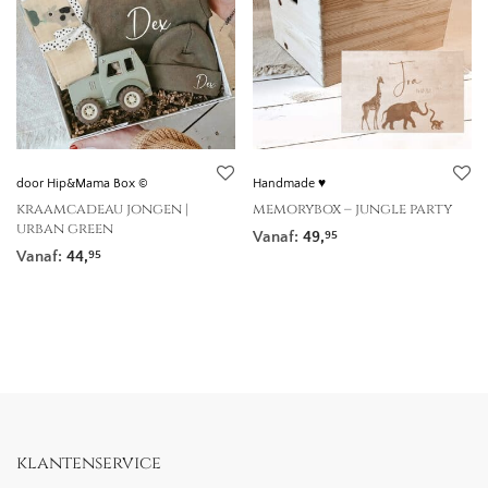
door Hip&Mama Box ©
Handmade ♥
kraamcadeau jongen |
memorybox – jungle party
urban green
Vanaf:
49,
95
Vanaf:
44,
95
klantenservice