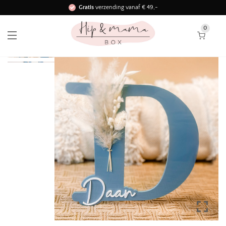
Gratis
verzending vanaf € 49,-
Binnen 3 werkdagen in huis!
0