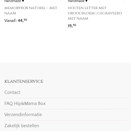
Handmade ♥
Handmade ♥
memorybox naturel – met
houten letter met
naam
droogbloem | gegraveerd
met naam
Vanaf:
44,
95
19,
95
klantenservice
Contact
FAQ Hip&Mama Box
Verzendinformatie
Zakelijk bestellen