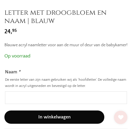
letter met droogbloem en
naam | blauw
95
24,
Blauwe acryl naamletter voor aan de muur of deur van de babykamer!
Op voorraad
Naam
*
De eerste letter van zijn naam gebruiken wij als ‘hoofdletter’. De volledige naam
wordt in acryl uitgesneden en bevestigd op de letter.
In winkelwagen