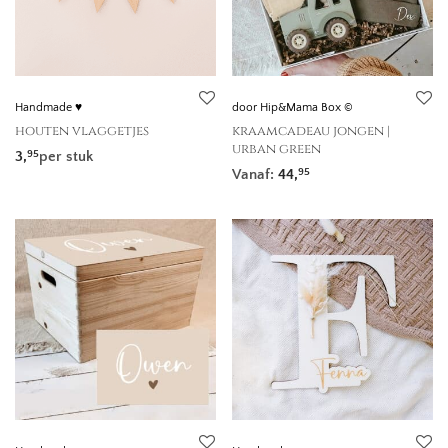
Handmade ♥
door Hip&Mama Box ©
houten vlaggetjes
kraamcadeau jongen |
urban green
3,
per stuk
95
Vanaf:
44,
95