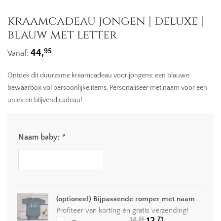
kraamcadeau jongen | deluxe |
blauw met letter
95
44,
Vanaf:
Ontdek dit duurzame kraamcadeau voor jongens: een blauwe
bewaarbox vol persoonlijke items. Personaliseer met naam voor een
uniek en blijvend cadeau!
Naam baby:
*
(optioneel) Bijpassende romper met naam
Profiteer van korting én gratis verzending!
Oorspronkelijke
Huidige
71
14,
12,
95