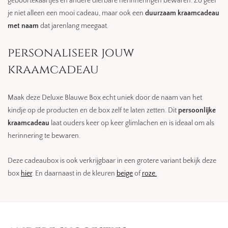
geboortekaartjes en andere dierbare herinneringen bewaren. Zo geef
je niet alleen een mooi cadeau, maar ook een
duurzaam kraamcadeau
met naam
dat jarenlang meegaat.
personaliseer jouw
kraamcadeau
Maak deze Deluxe Blauwe Box echt uniek door de naam van het
kindje op de producten en de box zelf te laten zetten. Dit
persoonlijke
kraamcadeau
laat ouders keer op keer glimlachen en is ideaal om als
herinnering te bewaren.
Deze cadeaubox is ook verkrijgbaar in een grotere variant bekijk deze
box
hier
. En daarnaast in de kleuren
beige
of
roze.