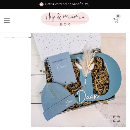
Gratis
verzending vanaf € 49,-
Binnen 3 werkdagen in huis!
0