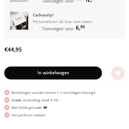
Toevoegen voor
prijs
prijs
was:
is:
14,95.
12,71.
Cadeautip!
Personaliseer de box met naam.
95
6,
Toevoegen voor
€
44,95
In winkelwagen
Bestellingen worden binnen 1-3 werkdagen bezorgd.
Gratis
verzending vanaf € 49,-
Met liefde gemaakt
❤️
Het perfecte cadeau!