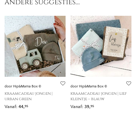
andere suggesties…
door Hip&Mama Box ©
door Hip&Mama Box ©
kraamcadeau jongen |
kraamcadeau jongen | lief
urban green
kleintje – blauw
Vanaf:
44,
Vanaf:
39,
95
95