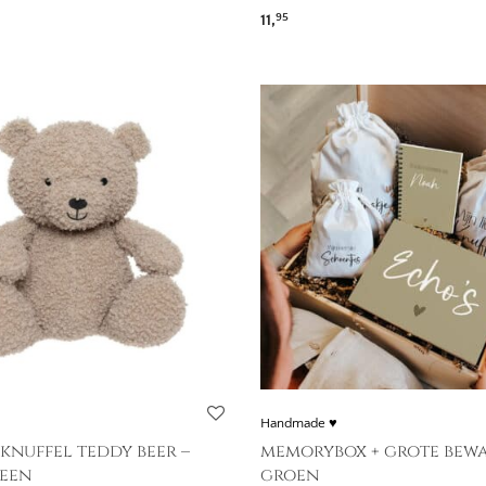
11,
95
Handmade ♥
| knuffel teddy beer –
memorybox + grote bewa
reen
groen