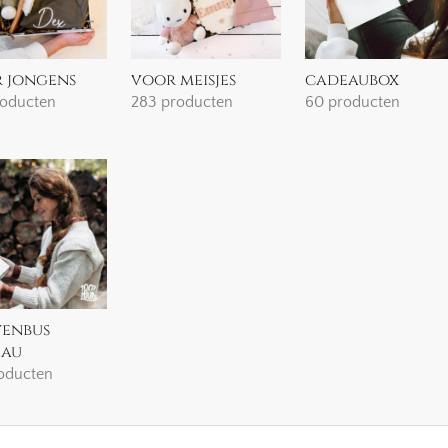
 jongens
voor meisjes
cadeaubox
roducten
283 producten
60 producten
venbus
eau
roducten