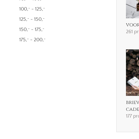
100,
-
125,
-
-
125,
-
150,
-
-
voor
150,
-
175,
-
-
261 p
175,
-
200,
-
-
brie
cad
177 p