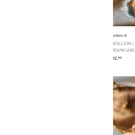
Jollein ©
jollein 
kangaro
12,
95