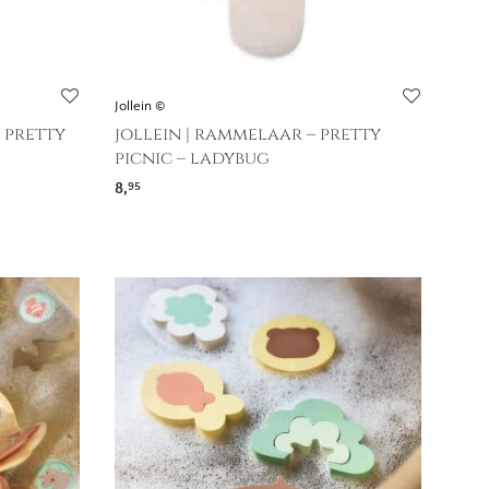
Jollein ©
 pretty
jollein | rammelaar – pretty
picnic – ladybug
8,
95