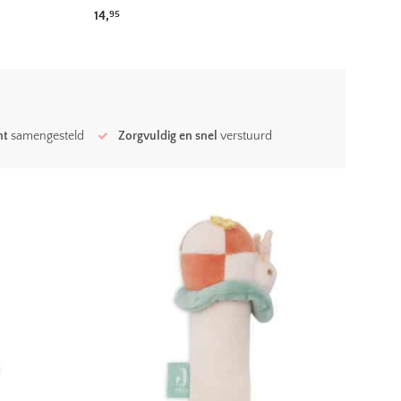
ot 129,95
14,
95
ht
samengesteld
Zorgvuldig en snel
verstuurd