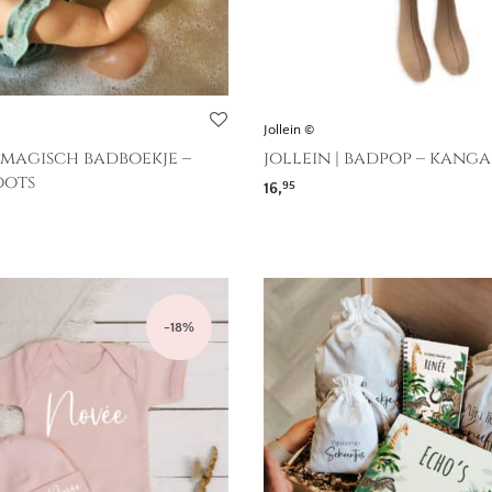
Jollein ©
| magisch badboekje –
jollein | badpop – kang
ots
16,
95
-
18
%