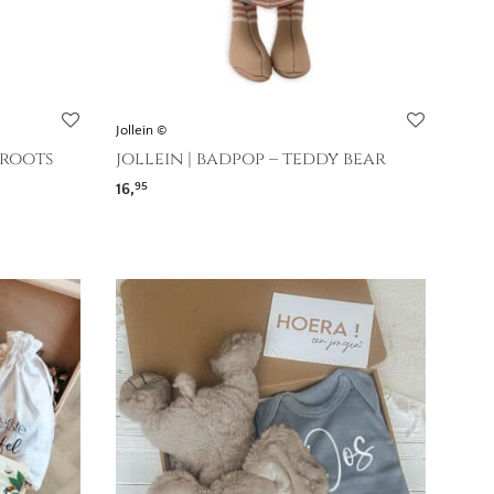
Jollein ©
aroots
jollein | badpop – teddy bear
16,
95