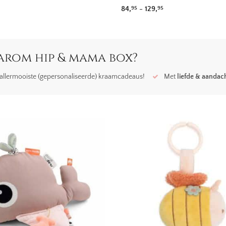
Prijsklasse: 84,95 t
84,
-
129,
95
95
rom hip & mama box?
allermooiste (gepersonaliseerde) kraamcadeaus!
Met
liefde & aandac