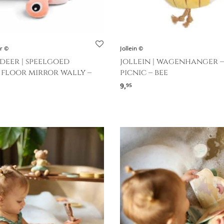
r ©
Jollein ©
deer | speelgoed
jollein | wagenhanger –
 floor mirror wally –
picnic – bee
9,
95