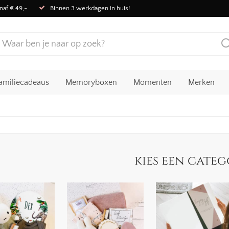
naf € 49,-
Binnen 3 werkdagen in huis!
amiliecadeaus
Memoryboxen
Momenten
Merken
kies een categ