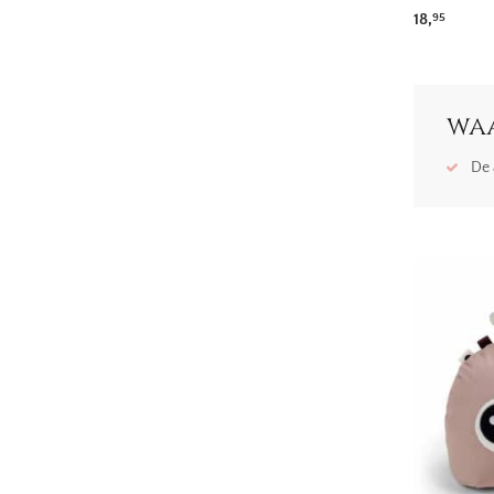
18,
95
waa
De 