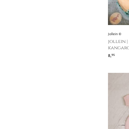
Jollein ©
jollein 
kangaro
8,
95