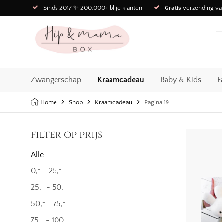
Sinds 2017 ✨ 200.000+ blije klanten
Gratis
verzending va
Zwangerschap
Kraamcadeau
Baby & Kids
F
Home
Shop
Kraamcadeau
Pagina 19
filter op prijs
Alle
0,
-
25,
-
-
25,
-
50,
-
-
50,
-
75,
-
-
75,
-
100,
-
-