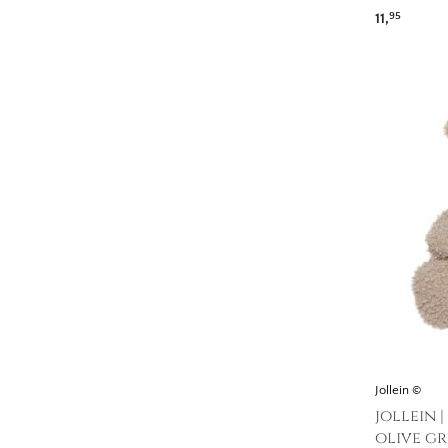
11,
95
Jollein ©
jollein 
olive g