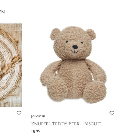
en
Jollein ©
knuffel teddy beer – biscuit
18,
95