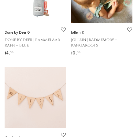
Done by Deer ©
Jollein ©
done by deer | rammelaar
jollein | badmemory –
raffi – blue
kangaroots
14,
10,
95
95