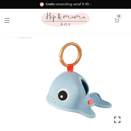
Gratis
verzending vanaf € 49,-
Binnen 3 werkdagen in huis!
0