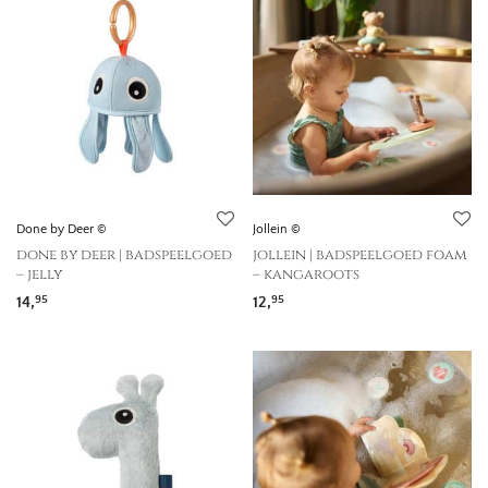
Done by Deer ©
Jollein ©
done by deer | badspeelgoed
jollein | badspeelgoed foam
– jelly
– kangaroots
14,
12,
95
95