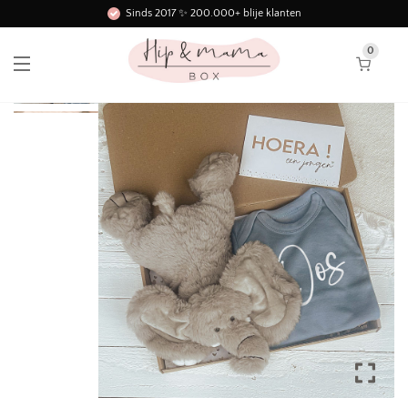
Sinds 2017 ✨ 200.000+ blije klanten
Gratis
verzending vanaf € 49,-
0
Binnen 3 werkdagen in huis!