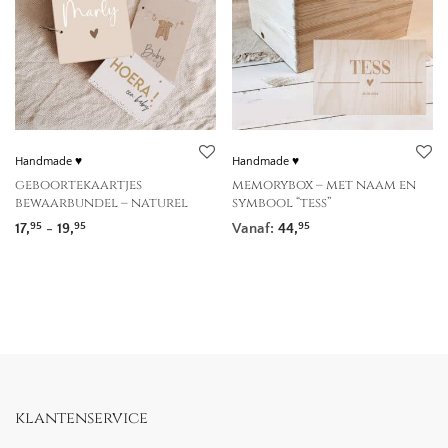
Handmade ♥
Handmade ♥
geboortekaartjes
memorybox – met naam en
bewaarbundel – naturel
symbool “tess”
Prijsklasse: 17,95 tot 19,95
17,
-
19,
Vanaf:
44,
95
95
95
klantenservice