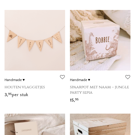
Handmade ♥
Handmade ♥
houten vlaggetjes
spaarpot met naam – jungle
party sepia
3,
per stuk
95
15,
95