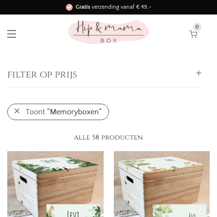
Gratis
verzending vanaf € 49,-
Binnen 3 werkdagen in huis!
0
filter op prijs
Alle
Toont
“Memoryboxen”
25,
-
50,
-
-
50,
-
75,
-
-
alle 58 producten
75,
-
100,
-
-
100,
-
125,
-
-