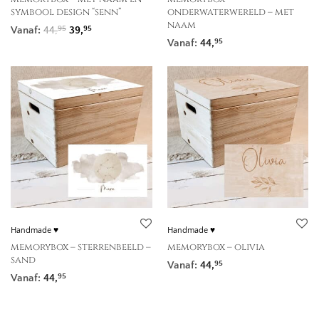
symbool design “senn”
onderwaterwereld – met
naam
Oorspronkelijke prijs was: 44,95.
Huidige prijs is: 39,95.
Vanaf:
44,
39,
95
95
Vanaf:
44,
95
Handmade ♥
Handmade ♥
memorybox – sterrenbeeld –
memorybox – olivia
sand
Vanaf:
44,
95
Vanaf:
44,
95