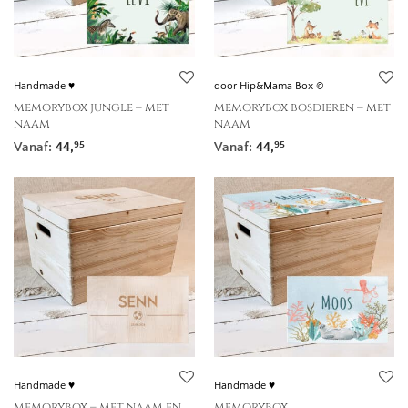
Handmade ♥
door Hip&Mama Box ©
memorybox jungle – met
memorybox bosdieren – met
naam
naam
Vanaf:
44,
Vanaf:
44,
95
95
Handmade ♥
Handmade ♥
memorybox – met naam en
memorybox