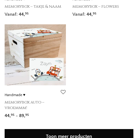
memorybox – takje & naam
memorybox – flowers
Vanaf:
44,
Vanaf:
44,
95
95
Handmade ♥
memorybox auto –
vroemmm!
Prijsklasse: 44,95 tot 89,95
44,
-
89,
95
95
Toon meer producten