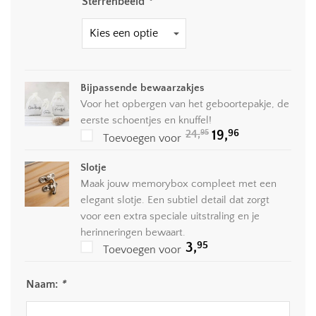
Sterrenbeeld
*
Bijpassende bewaarzakjes
Voor het opbergen van het geboortepakje, de
eerste schoentjes en knuffel!
Oorspronkelijke
Huidige
96
24,
19,
95
Toevoegen voor
prijs
prijs
was:
is:
24,95.
19,96.
Slotje
Maak jouw memorybox compleet met een
elegant slotje. Een subtiel detail dat zorgt
voor een extra speciale uitstraling en je
herinneringen bewaart.
95
3,
Toevoegen voor
Naam:
*