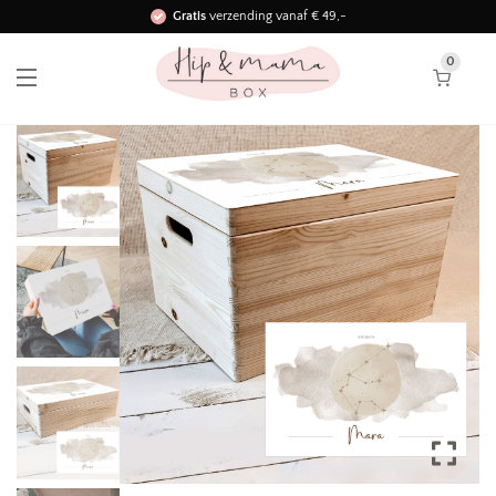
Gratis
verzending vanaf € 49,-
Binnen 3 werkdagen in huis!
0