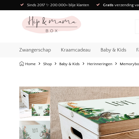
Sinds 2017 ✨ 200.000+ blije klanten
Gratis
verzending va
Zwangerschap
Kraamcadeau
Baby & Kids
F
Home
Shop
Baby & Kids
Herinneringen
Memorybo