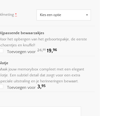
Afmeting
*
Bijpassende bewaarzakjes
Voor het opbergen van het geboortepakje, de eerste
schoentjes en knuffel!
Oorspronkelijke
Huidige
96
24,
19,
95
Toevoegen voor
prijs
prijs
was:
is:
24,95.
19,96.
Slotje
Maak jouw memorybox compleet met een elegant
slotje. Een subtiel detail dat zorgt voor een extra
speciale uitstraling en je herinneringen bewaart.
95
3,
Toevoegen voor