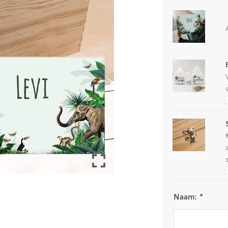
Naam:
*