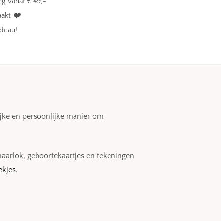
g vanaf € 49,-
aakt
❤️
adeau!
lijke en persoonlijke manier om
haarlok, geboortekaartjes en tekeningen
ekjes
.