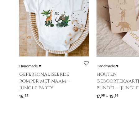
Handmade ♥
Handmade ♥
gepersonaliseerde
houten
romper met naam –
geboortekaartj
jungle party
bundel – jungle
Prijsklasse
16,
17,
-
19,
95
95
95