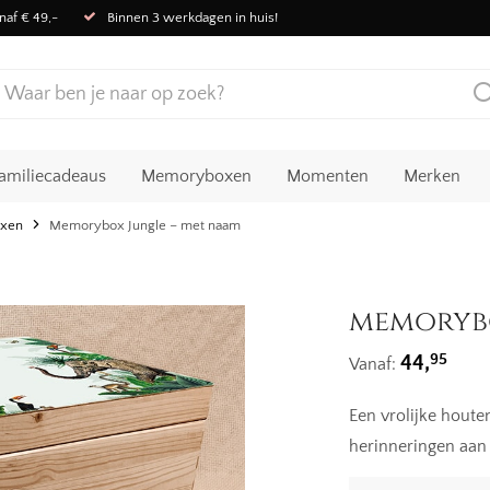
naf € 49,-
Binnen 3 werkdagen in huis!
amiliecadeaus
Memoryboxen
Momenten
Merken
xen
Memorybox Jungle – met naam
memorybo
95
44,
Vanaf:
Een vrolijke hout
herinneringen aan d