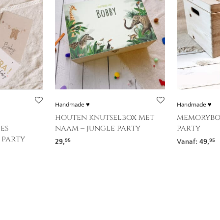
Handmade ♥
Handmade ♥
houten knutselbox met
memorybox
es
naam – jungle party
party
 party
29,
Vanaf:
49,
95
95
: 17,95 tot 19,95