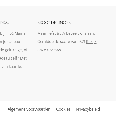
deau!
beoordelingen
k bij Hip&Mama
Maar liefst 98% beveelt ons aan.
n je cadeau
Gemiddelde score van 9.2!
Bekijk
de gelukkige, of
onze reviews
.
adeau zelf? Mét
even kaartje.
Algemene Voorwaarden
Cookies
Privacybeleid