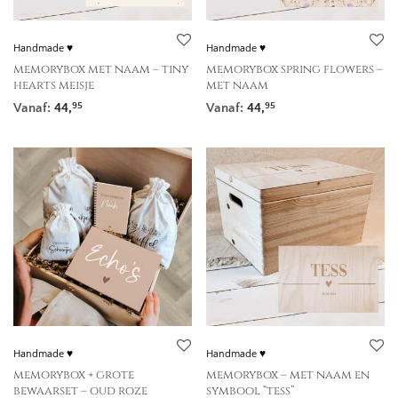
Handmade ♥
Handmade ♥
memorybox met naam – tiny
memorybox spring flowers –
hearts meisje
met naam
Vanaf:
44,
Vanaf:
44,
95
95
Handmade ♥
Handmade ♥
memorybox + grote
memorybox – met naam en
bewaarset – oud roze
symbool “tess”