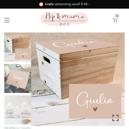
Gratis
verzending vanaf € 49,-
Binnen 3 werkdagen in huis!
0