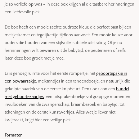
je zo verliefd op was – in deze box krijgen al die tastbare herinneringen
een liefdevolle plek.
De box heeft een mooie zachte oudroze kleur, die perfect past bij een
meisjeskamer en tegelijkertijd tijdloos aanvoelt. Een mooie keuze voor
ouders die houden van een stijlvolle, subtiele uitstraling. Of je nu
herinneringen wilt bewaren uit de babytijd, de peuterjaren of zelfs
later, deze box groeit met je mee.
Er is genoeg ruimte voor het eerste rompertje, het
geboortepakje in
een bewaarzakje
, melktandjes in een tandendoosje, en natuurlijk die
geknipte haarlok van de eerste knipbeurt. Denk ook aan een
bundel
met geboortekaartjes
, een uitsprakenboekje vol grappige momenten,
invulboeken van de zwangerschap, kraambezoek en babytijd, tot
tekeningen en de eerste kunstwerkjes. Alles wat je liever niet
kwijtraakt, krijgt hier een veilige plek.
Formaten