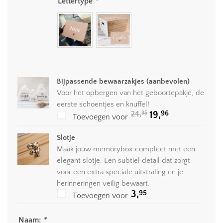
Lettertype
*
Bijpassende bewaarzakjes (aanbevolen)
Voor het opbergen van het geboortepakje, de
eerste schoentjes en knuffel!
Oorspronkelijke
Huidige
96
24,
19,
95
Toevoegen voor
prijs
prijs
was:
is:
24,95.
19,96.
Slotje
Maak jouw memorybox compleet met een
elegant slotje. Een subtiel detail dat zorgt
voor een extra speciale uitstraling en je
herinneringen veilig bewaart.
95
3,
Toevoegen voor
Naam:
*