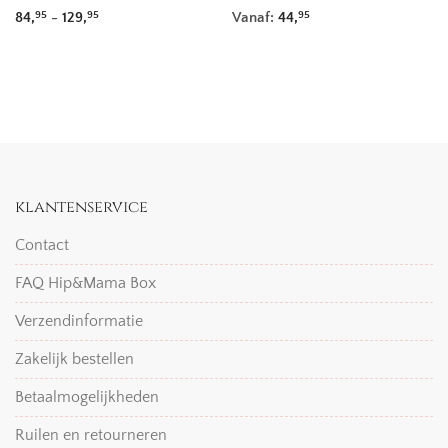
Prijsklasse: 84,95 tot 129,95
84,
-
129,
Vanaf:
44,
95
95
95
klantenservice
Contact
FAQ Hip&Mama Box
Verzendinformatie
Zakelijk bestellen
Betaalmogelijkheden
Ruilen en retourneren