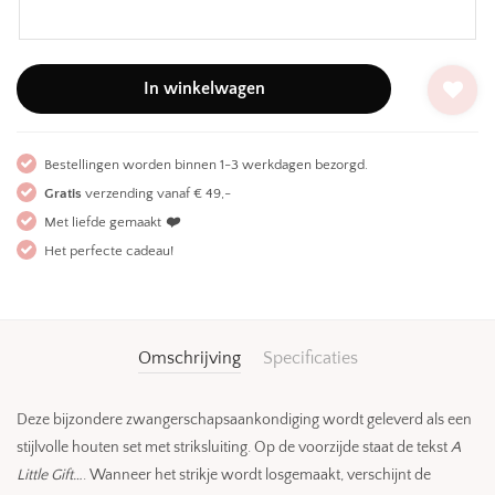
In winkelwagen
Bestellingen worden binnen 1-3 werkdagen bezorgd.
Gratis
verzending vanaf € 49,-
Met liefde gemaakt
❤️
Het perfecte cadeau!
Omschrijving
Specificaties
Deze bijzondere zwangerschapsaankondiging wordt geleverd als een
stijlvolle houten set met striksluiting. Op de voorzijde staat de tekst
A
Little Gift…
. Wanneer het strikje wordt losgemaakt, verschijnt de