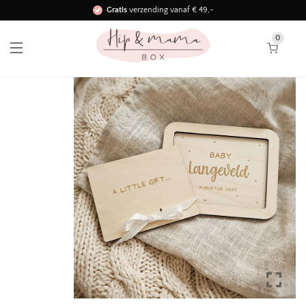
Gratis
verzending vanaf € 49,-
Binnen 3 werkdagen in huis!
0