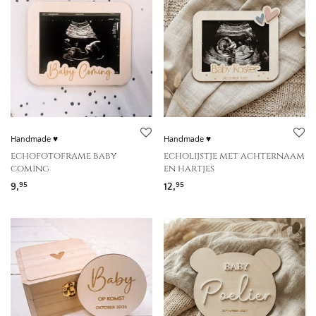
Handmade ♥
Handmade ♥
echofotoframe baby
echolijstje met achternaam
coming
en hartjes
9,
12,
95
95