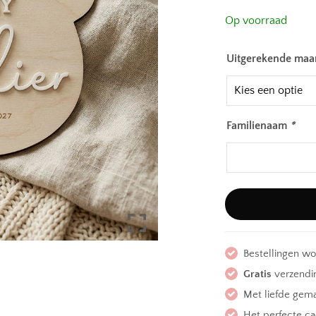
Op voorraad
Uitgerekende ma
Familienaam
*
Bestellingen w
Gratis
verzendin
Met liefde gem
Het perfecte c