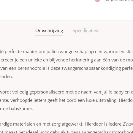
Omschrijving
Specificaties
dé perfecte manier om jullie zwangerschap op een warme en stijl
reëer je een unieke en blijvende herinnering aan één van de moo
m van een berenhoofdje is deze zwangerschapsaankondiging perfect
ienden.
ordt volledig gepersonaliseerd met de naam van jullie baby en 
nte, verhoogde letters geeft het bord een luxe uitstraling. Hierdo
or de babykamer.
dige materialen en met zorg afgewerkt. Hierdoor is iedere
Zwan
ht maakt het ideaal voor gebruik tijdens zwangerschapsfotoshoots