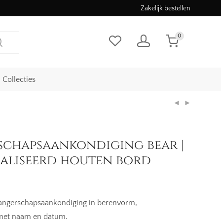
Zakelijk bestellen
0
Collecties
chapsaankondiging bear |
aliseerd houten bord
angerschapsaankondiging in berenvorm,
 met naam en datum.