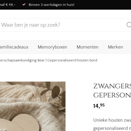
naf € 49,-
Binnen 3 werkdagen in huis!
amiliecadeaus
Memoryboxen
Momenten
Merken
rschapsaankondiging Bear | Gepersonaliseerd houten bord
zwangers
geperson
95
14,
Unieke houten zw
gepersonaliseerd