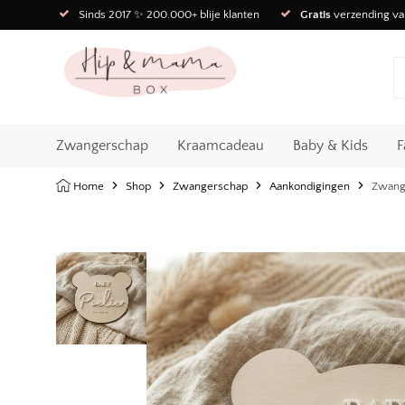
Sinds 2017 ✨ 200.000+ blije klanten
Gratis
verzending va
Zwangerschap
Kraamcadeau
Baby & Kids
F
Home
Shop
Zwangerschap
Aankondigingen
Zwange