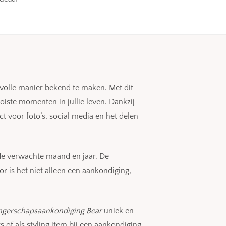
volle manier bekend te maken. Met dit
iste momenten in jullie leven. Dankzij
 voor foto’s, social media en het delen
de verwachte maand en jaar. De
or is het niet alleen een aankondiging,
gerschapsaankondiging Bear
uniek en
 of als styling item bij een aankondiging