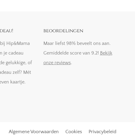
deau!
beoordelingen
k bij Hip&Mama
Maar liefst 98% beveelt ons aan.
n je cadeau
Gemiddelde score van 9.2!
Bekijk
de gelukkige, of
onze reviews
.
adeau zelf? Mét
even kaartje.
Algemene Voorwaarden
Cookies
Privacybeleid