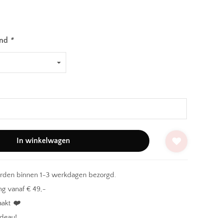
and
*
In winkelwagen
orden binnen 1-3 werkdagen bezorgd.
g vanaf € 49,-
aakt
❤️
adeau!