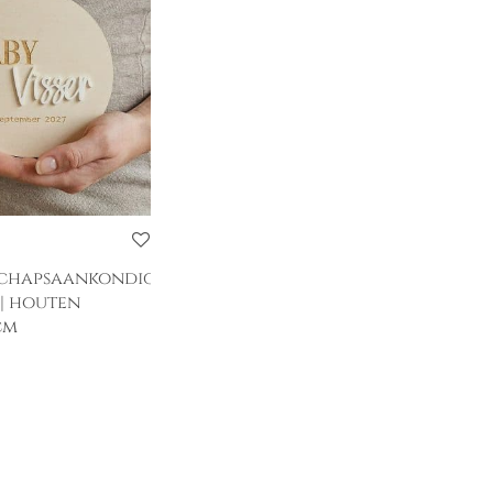
chapsaankondiging
| houten
cm