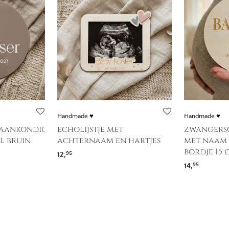
Handmade ♥
Handmade ♥
aankondiging
echolijstje met
zwangers
l bruin
achternaam en hartjes
met naam 
bordje 15 
12,
95
14,
95