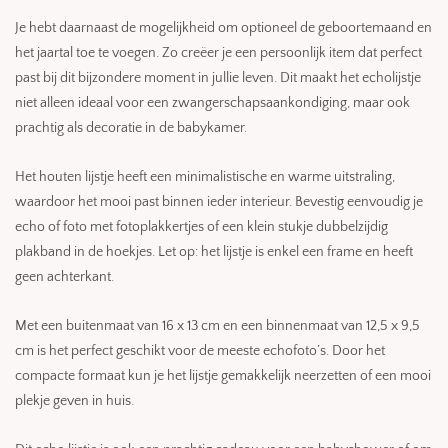
Je hebt daarnaast de mogelijkheid om optioneel de geboortemaand en
het jaartal toe te voegen. Zo creëer je een persoonlijk item dat perfect
past bij dit bijzondere moment in jullie leven. Dit maakt het echolijstje
niet alleen ideaal voor een zwangerschapsaankondiging, maar ook
prachtig als decoratie in de babykamer.
Het houten lijstje heeft een minimalistische en warme uitstraling,
waardoor het mooi past binnen ieder interieur. Bevestig eenvoudig je
echo of foto met fotoplakkertjes of een klein stukje dubbelzijdig
plakband in de hoekjes. Let op: het lijstje is enkel een frame en heeft
geen achterkant.
Met een buitenmaat van 16 x 13 cm en een binnenmaat van 12,5 x 9,5
cm is het perfect geschikt voor de meeste echofoto’s. Door het
compacte formaat kun je het lijstje gemakkelijk neerzetten of een mooi
plekje geven in huis.