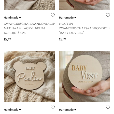
Handmade ♥
Handmade ♥
zwangerschapsaankondiging
houten
met naam | acryl bruin
zwangerschapsaankondiging
bordje 15 cm
“baby de vries”
15,
15,
95
95
Handmade ♥
Handmade ♥