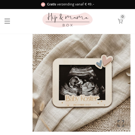
Gratis
verzending vanaf € 49,-
Binnen 3 werkdagen in huis!
0