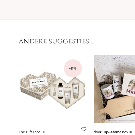
andere suggesties…
-
11
%
The Gift Label ©
door Hip&Mama Box ©