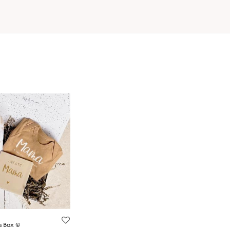
 Box ©