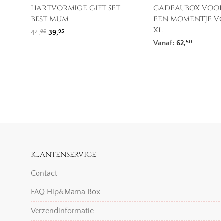
hartvormige gift set
cadeaubox voor
best mum
een momentje v
xl
Oorspronkelijke prijs was: 44,95.
Huidige prijs is: 39,95.
44,
39,
95
95
Vanaf:
62,
50
klantenservice
Contact
FAQ Hip&Mama Box
Verzendinformatie