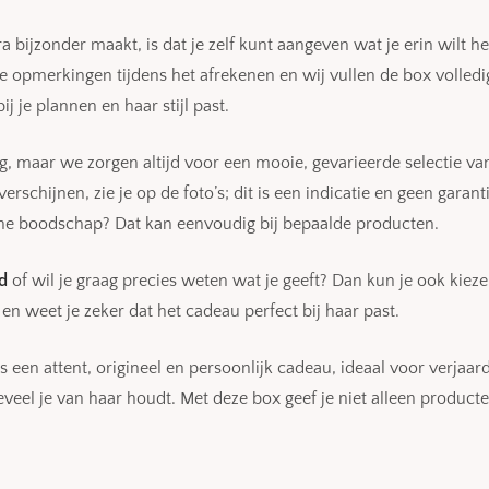
a bijzonder maakt, is dat je zelf kunt aangeven wat je erin wilt h
de opmerkingen tijdens het afrekenen en wij vullen de box volledi
j je plannen en haar stijl past.
ng, maar we zorgen altijd voor een mooie, gevarieerde selectie va
schijnen, zie je op de foto’s; dit is een indicatie en geen garantie
ine boodschap? Dat kan eenvoudig bij bepaalde producten.
d
of wil je graag precies weten wat je geeft? Dan kun je ook kiez
t en weet je zeker dat het cadeau perfect bij haar past.
s een attent, origineel en persoonlijk cadeau, ideaal voor verja
eel je van haar houdt. Met deze box geef je niet alleen produ