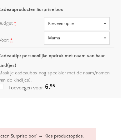
Cadeauproducten Surprise box
Budget
*
Voor:
*
Cadeautip: persoonlijke opdruk met naam van haar
kind(jes)
Maak je cadeaubox nog specialer met de naam/namen
van de kind(jes).
95
6,
Toevoegen voor
→
cten Surprise box'
Kies productopties.