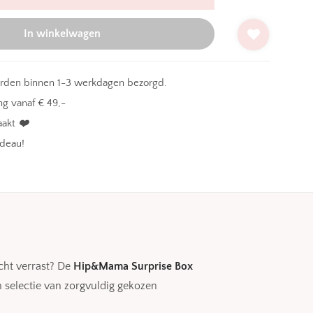
In winkelwagen
orden binnen 1-3 werkdagen bezorgd.
g vanaf € 49,-
aakt
❤️
adeau!
écht verrast? De
Hip&Mama Surprise Box
n selectie van zorgvuldig gekozen