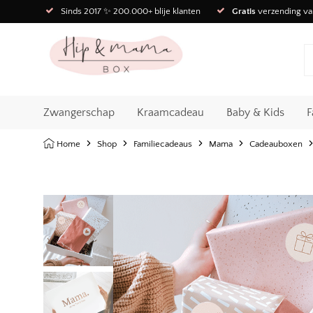
Sinds 2017 ✨ 200.000+ blije klanten
Gratis
verzending va
Zwangerschap
Kraamcadeau
Baby & Kids
F
Home
Shop
Familiecadeaus
Mama
Cadeauboxen