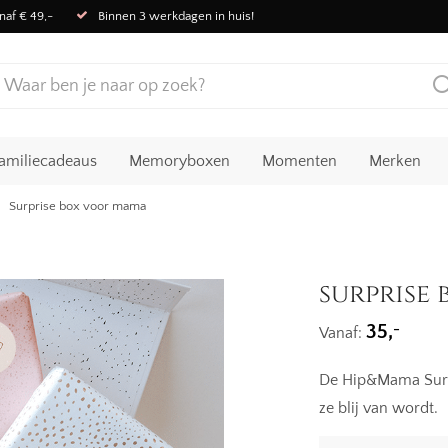
naf € 49,-
Binnen 3 werkdagen in huis!
amiliecadeaus
Memoryboxen
Momenten
Merken
Surprise box voor mama
surprise
-
35,
Vanaf:
De Hip&Mama Surp
ze blij van wordt.