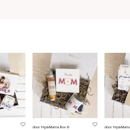
door Hip&Mama Box ©
door Hip&Mama