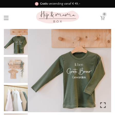
Gratis
verzending vanaf € 49,-
Binnen 3 werkdagen in huis!
0