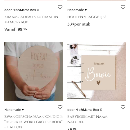
door Hip&Mama Box ©
Handmade ♥
kraamcadeau neutraal in
houten vlaggetjes
memorybox
3,
per stuk
95
Vanaf:
99,
95
Handmade ♥
door Hip&Mama Box ©
zwangerschapsaankondiging
babyboek met naam |
“hoera ik word grote broer”
naturel
– ballon
24,
95