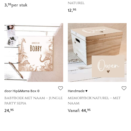
naturel
3,
per stuk
95
12,
95
door Hip&Mama Box ©
Handmade ♥
babyboek met naam – jungle
memorybox naturel – met
party sepia
naam
24,
Vanaf:
44,
95
95