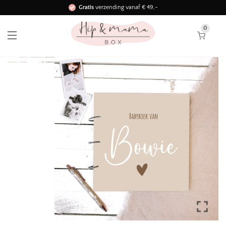
Gratis
verzending vanaf € 49,-
Binnen 3 werkdagen in huis!
0