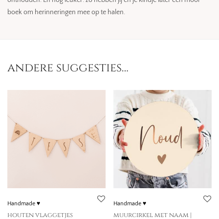
onthouden. En nog leuker: zo hebben jij en je kindje later een mooi
boek om herinneringen mee op te halen.
andere suggesties…
Handmade ♥
Handmade ♥
houten vlaggetjes
muurcirkel met naam |