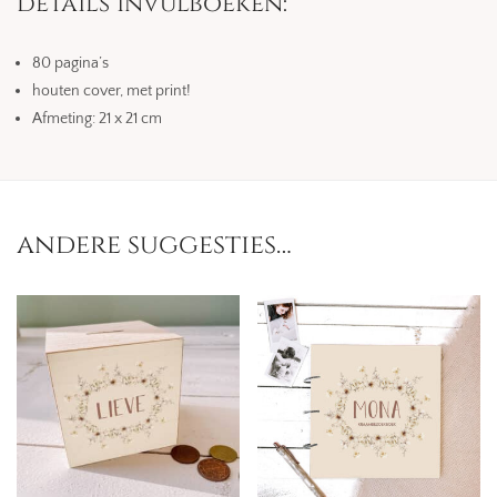
details invulboeken:
80 pagina’s
houten cover, met print!
Afmeting: 21 x 21 cm
andere suggesties…