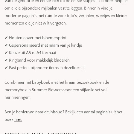
Van de geboorte en eerste lach tot de eerste stapjes – dit boek helpt je
om al die bijzondere mijlpalen vast te leggen. Binnenin vind je
moderne pagina’s met ruimte voor foto’s, verhalen, weetjes en kleine
momenten die je niet wilt vergeten.
✔ Houten cover met bloemenprint
✔ Gepersonaliseerd met naam van je kindje
✔ Keuze uit A5 of A4 formaat
✔ Ringband voor makkelijk bladeren
✔ Past perfect bij andere items in dezelfde stijl
Combineer het babyboek met het kraambezoekboek en de
memorybox in Summer Flowers voor een stijlvolle set vol
herinneringen.
Ben je benieuwd naar de inhoud? Bekijk een aantal pagina’s uit het
boek
hier.