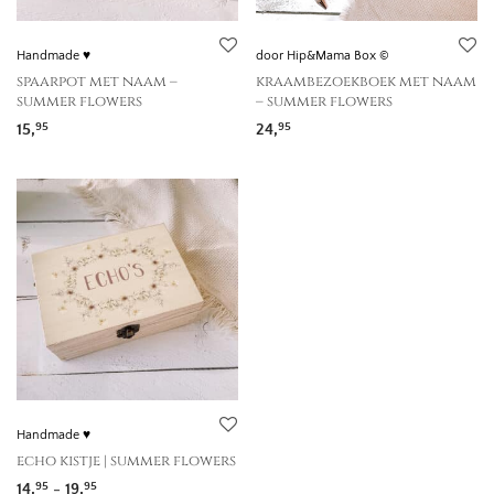
Handmade ♥
door Hip&Mama Box ©
spaarpot met naam –
kraambezoekboek met naam
summer flowers
– summer flowers
15,
24,
95
95
Handmade ♥
echo kistje | summer flowers
Prijsklasse: 14,95 tot 19,95
14,
-
19,
95
95