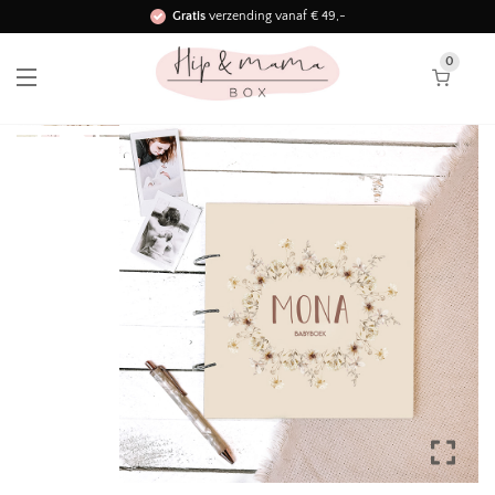
Gratis
verzending vanaf € 49,-
Binnen 3 werkdagen in huis!
0