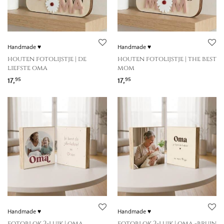
Handmade ♥
Handmade ♥
houten fotolijstje | de
houten fotolijstje | the best
liefste oma
mom
17,
17,
95
95
Handmade ♥
Handmade ♥
fotoblok 2-luik | oma
fotoblok 2-luik | oma -bruin