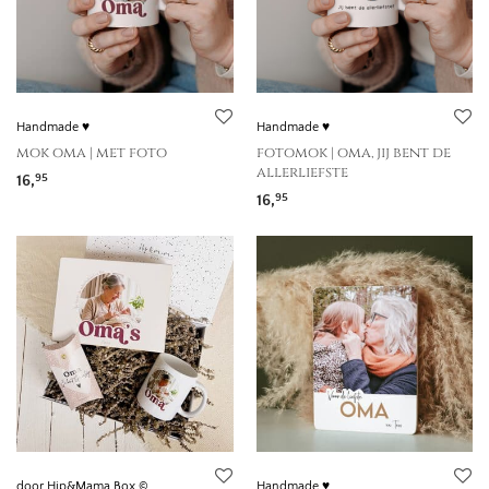
Handmade ♥
Handmade ♥
mok oma | met foto
fotomok | oma, jij bent de
allerliefste
16,
95
16,
95
door Hip&Mama Box ©
Handmade ♥