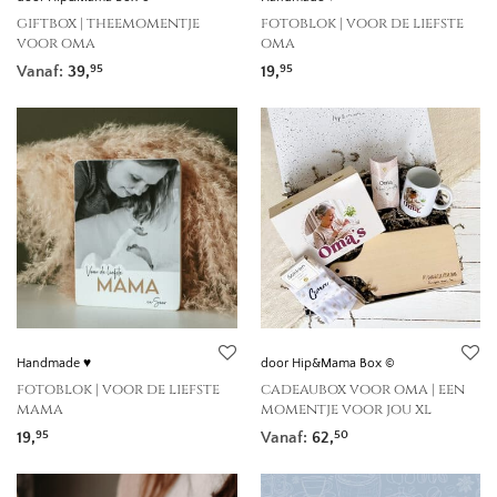
giftbox | theemomentje
fotoblok | voor de liefste
voor oma
oma
Vanaf:
39,
19,
95
95
Handmade ♥
door Hip&Mama Box ©
fotoblok | voor de liefste
cadeaubox voor oma | een
mama
momentje voor jou xl
19,
Vanaf:
62,
95
50