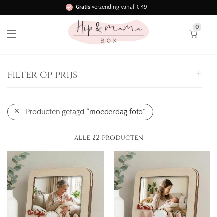
Gratis
verzending vanaf € 49,-
Binnen 3 werkdagen in huis!
0
filter op prijs
Alle
Producten getagd
“moederdag foto”
0,
-
25,
-
-
25,
-
50,
-
-
alle 22 producten
50,
-
75,
-
-