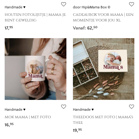
Handmade ♥
door Hip&Mama Box ©
houten fotolijstje | mama je
cadeaubox voor mama | een
bent geweldig
momentje voor jou xl
17,
Vanaf:
62,
95
50
Handmade ♥
Handmade ♥
mok mama | met foto
theedoos met foto | mama’s
thee
16,
95
19,
95