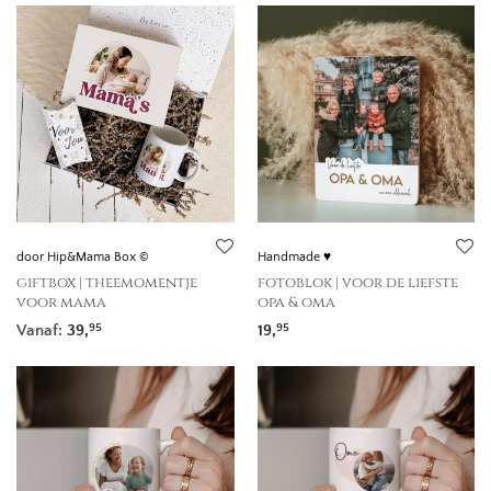
door Hip&Mama Box ©
Handmade ♥
giftbox | theemomentje
fotoblok | voor de liefste
voor mama
opa & oma
Vanaf:
39,
19,
95
95