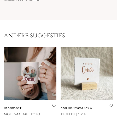
andere suggesties…
Handmade ♥
door Hip&Mama Box ©
mok oma | met foto
tegeltje | oma