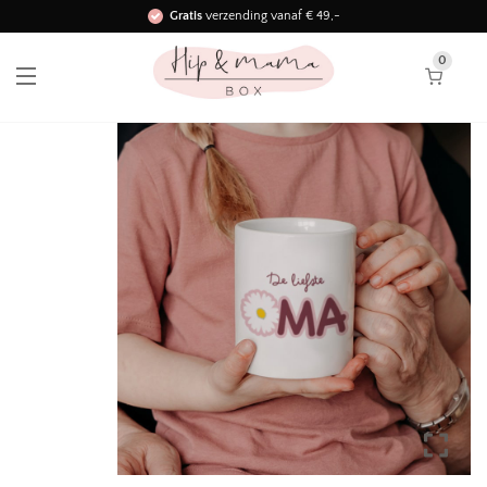
Gratis
verzending vanaf € 49,-
Binnen 3 werkdagen in huis!
0