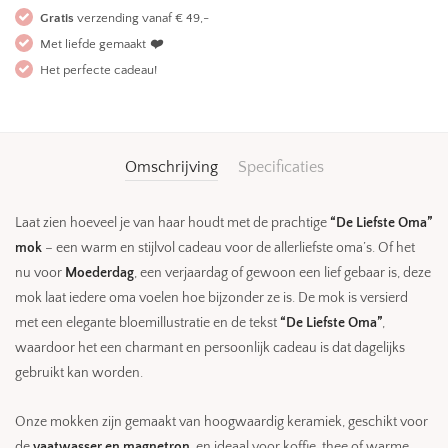
Gratis
verzending vanaf € 49,-
Met liefde gemaakt
❤️
Het perfecte cadeau!
Omschrijving
Specificaties
Laat zien hoeveel je van haar houdt met de prachtige
“De Liefste Oma”
mok
– een warm en stijlvol cadeau voor de allerliefste oma’s. Of het
nu voor
Moederdag
, een verjaardag of gewoon een lief gebaar is, deze
mok laat iedere oma voelen hoe bijzonder ze is. De mok is versierd
met een elegante bloemillustratie en de tekst
“De Liefste Oma”
,
waardoor het een charmant en persoonlijk cadeau is dat dagelijks
gebruikt kan worden.
Onze mokken zijn gemaakt van hoogwaardig keramiek, geschikt voor
de
vaatwasser en magnetron
, en ideaal voor koffie, thee of warme