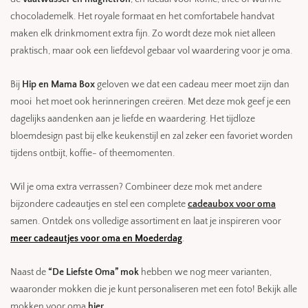
chocolademelk. Het royale formaat en het comfortabele handvat
maken elk drinkmoment extra fijn. Zo wordt deze mok niet alleen
praktisch, maar ook een liefdevol gebaar vol waardering voor je oma.
Bij
Hip en Mama Box
geloven we dat een cadeau meer moet zijn dan
mooi het moet ook herinneringen creëren. Met deze mok geef je een
dagelijks aandenken aan je liefde en waardering. Het tijdloze
bloemdesign past bij elke keukenstijl en zal zeker een favoriet worden
tijdens ontbijt, koffie- of theemomenten.
Wil je oma extra verrassen? Combineer deze mok met andere
bijzondere cadeautjes en stel een complete
cadeaubox voor oma
samen. Ontdek ons volledige assortiment en laat je inspireren voor
meer cadeautjes voor oma en Moederdag
.
Naast de
“De Liefste Oma” mok
hebben we nog meer varianten,
waaronder mokken die je kunt personaliseren met een foto! Bekijk alle
mokken voor oma
hier
.