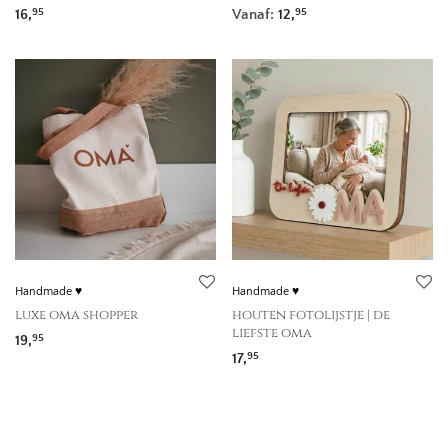
16,
Vanaf:
12,
95
95
Handmade ♥
Handmade ♥
luxe oma shopper
houten fotolijstje | de
liefste oma
19,
95
17,
95