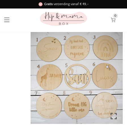
Gratis
verzending vanaf € 49,-
Binnen 3 werkdagen in huis!
0