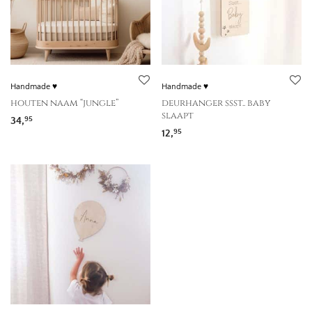
Handmade ♥
Handmade ♥
houten naam “jungle”
deurhanger ssst.. baby
slaapt
34,
95
12,
95