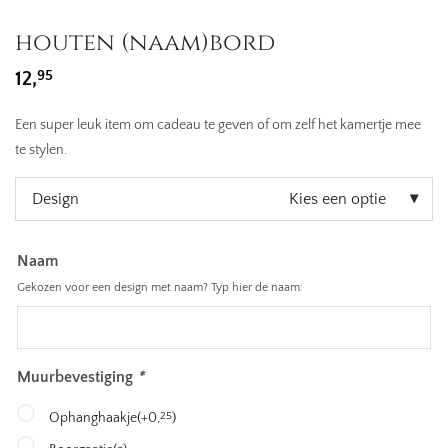
houten (naam)bord
95
12,
Een super leuk item om cadeau te geven of om zelf het kamertje mee
te stylen.
Design
Kies een optie
Naam
Gekozen voor een design met naam? Typ hier de naam:
Muurbevestiging
*
25
Ophanghaakje
(+
0,
)