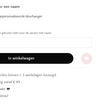
or een naam
 gepersonaliseerde deurhanger
 je gekozen hebt voor de variant met naam
In winkelwagen
orden binnen 1-3 werkdagen bezorgd.
g vanaf € 49,-
aakt
❤️
adeau!