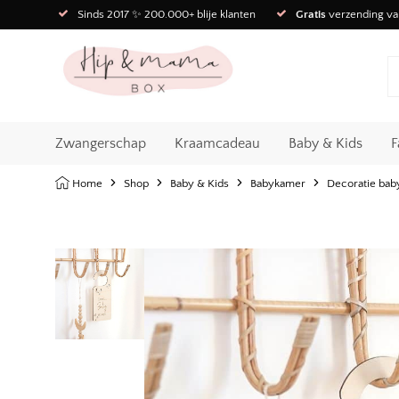
Sinds 2017 ✨ 200.000+ blije klanten
Gratis
verzending va
Zwangerschap
Kraamcadeau
Baby & Kids
F
Home
Shop
Baby & Kids
Babykamer
Decoratie ba