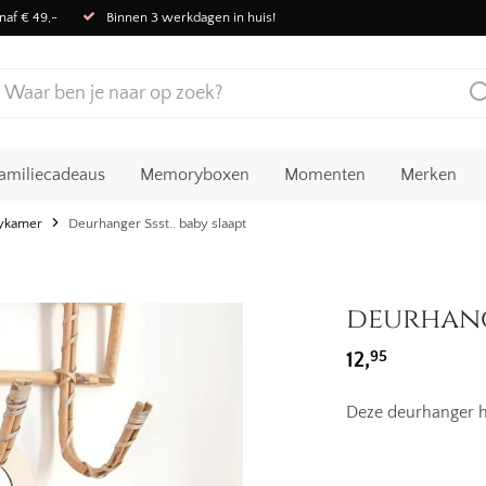
naf € 49,-
Binnen 3 werkdagen in huis!
amiliecadeaus
Memoryboxen
Momenten
Merken
bykamer
Deurhanger Ssst.. baby slaapt
deurhange
95
12,
Deze deurhanger ha