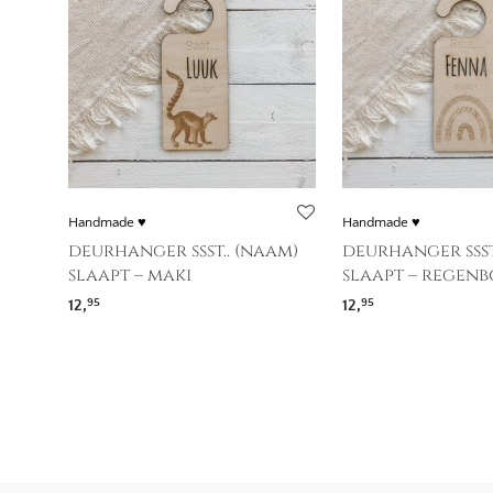
Handmade ♥
Handmade ♥
deurhanger ssst.. (naam)
deurhanger ssst
slaapt – maki
slaapt – regen
12,
12,
95
95