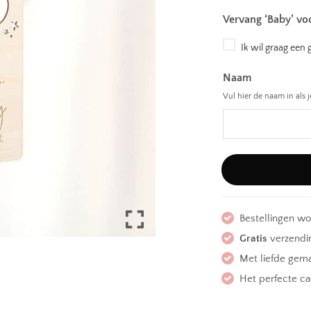
Vervang ‘Baby’ vo
Ik wil graag een
Naam
Vul hier de naam in als
Bestellingen w
Gratis
verzendin
Met liefde gem
Het perfecte c