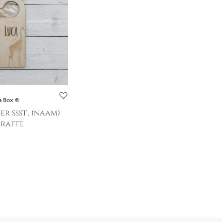
 Box ©
 ssst.. (naam)
iraffe