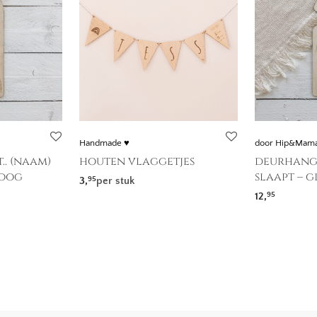
Handmade ♥
door Hip&Mama
.. (naam)
houten vlaggetjes
deurhanger
boog
slaapt – g
3,
per stuk
95
12,
95