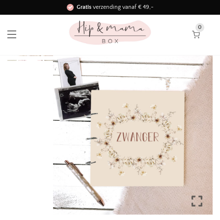
Gratis
verzending vanaf € 49,-
Binnen 3 werkdagen in huis!
0