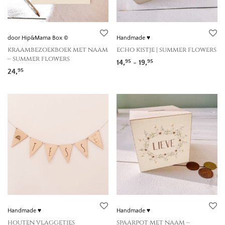
door Hip&Mama Box ©
Handmade ♥
kraambezoekboek met naam
echo kistje | summer flowers
– summer flowers
Prijsklasse: 14,95 tot 
14,
-
19,
95
95
24,
95
Handmade ♥
Handmade ♥
houten vlaggetjes
spaarpot met naam –