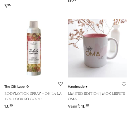
19,
7,
95
The Gift Label ©
Handmade ♥
bodylotion spray – oh la la
limited edition | mok liefste
you look so good
oma
13,
Vanaf:
11,
99
95