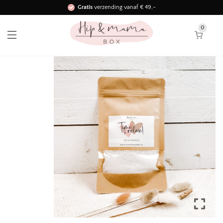
Gratis
verzending vanaf € 49,-
Binnen 3 werkdagen in huis!
0