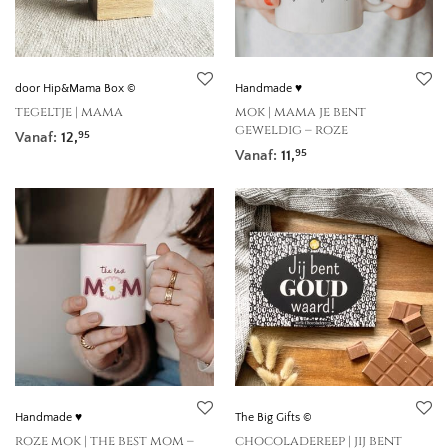
door Hip&Mama Box ©
Handmade ♥
tegeltje | mama
mok | mama je bent
geweldig – roze
Vanaf:
12,
95
Vanaf:
11,
95
Handmade ♥
The Big Gifts ©
roze mok | the best mom –
chocoladereep | jij bent