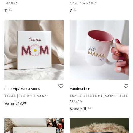
bloem
goud waard
11,
7,
95
95
door Hip&Mama Box ©
Handmade ♥
tegel | the best mom
limited edition | mok liefste
mama
Vanaf:
12,
95
Vanaf:
11,
95