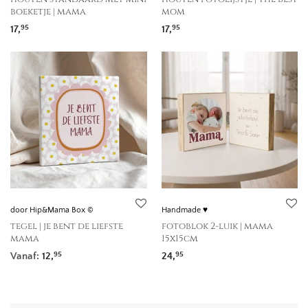
boeketje | mama
mom
17,
17,
95
95
door Hip&Mama Box ©
Handmade ♥
tegel | je bent de liefste
fotoblok 2-luik | mama
mama
15x15cm
Vanaf:
12,
24,
95
95