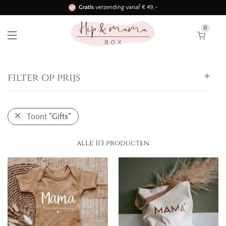
Gratis
verzending vanaf € 49,-
Binnen 3 werkdagen in huis!
0
filter op prijs
Alle
Toont
“Gifts”
0,
-
25,
-
-
25,
-
50,
-
-
alle 113 producten