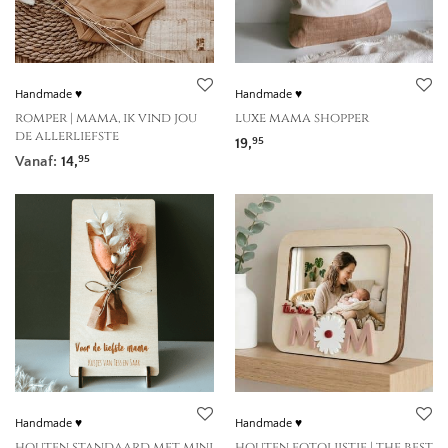
Handmade ♥
Handmade ♥
romper | mama, ik vind jou
luxe mama shopper
de allerliefste
19,
95
Vanaf:
14,
95
Handmade ♥
Handmade ♥
houten standaard met mini
houten fotolijstje | the best