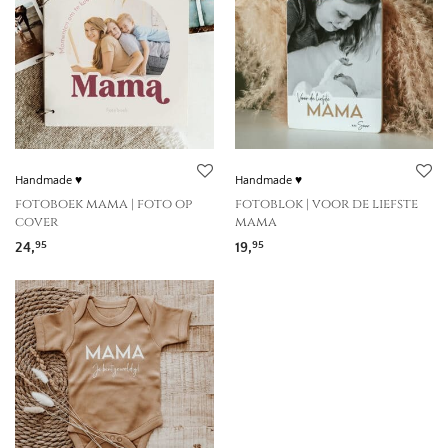
Handmade ♥
Handmade ♥
fotoboek mama | foto op
fotoblok | voor de liefste
cover
mama
24,
19,
95
95