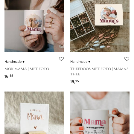
Handmade ♥
Handmade ♥
mok mama | met foto
theedoos met foto | mama’s
thee
16,
95
19,
95