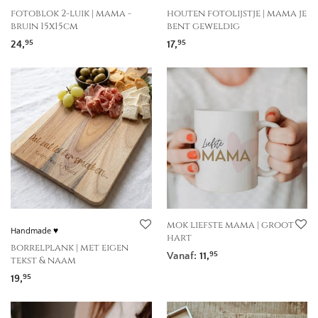
fotoblok 2-luik | mama -
houten fotolijstje | mama je
bruin 15x15cm
bent geweldig
24,
17,
95
95
mok liefste mama | groot
Handmade ♥
hart
borrelplank | met eigen
Vanaf:
11,
95
tekst & naam
19,
95