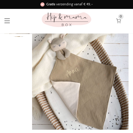
Gratis
verzending vanaf € 49,-
Binnen 3 werkdagen in huis!
0