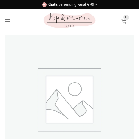
Gratis
verzending vanaf € 49,-
Binnen 3 werkdagen in huis!
0