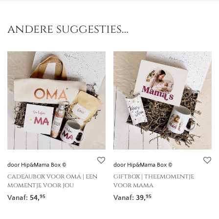
andere suggesties…
door Hip&Mama Box ©
door Hip&Mama Box ©
cadeaubox voor oma | een
giftbox | theemomentje
momentje voor jou
voor mama
Vanaf:
54,
Vanaf:
39,
95
95