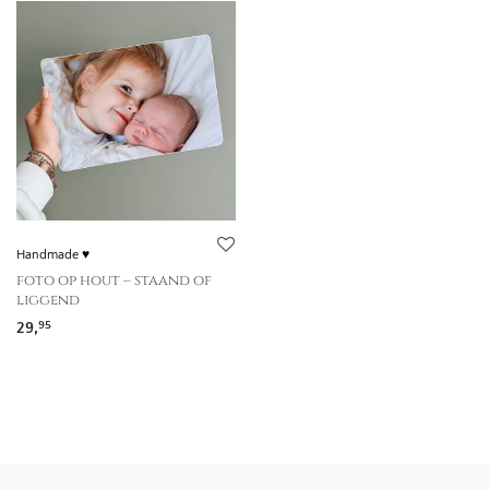
Handmade ♥
foto op hout – staand of
liggend
29,
95