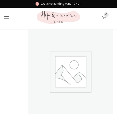
Gratis
verzending vanaf € 49,-
Binnen 3 werkdagen in huis!
0