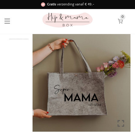
Gratis
verzending vanaf € 49,-
Binnen 3 werkdagen in huis!
0