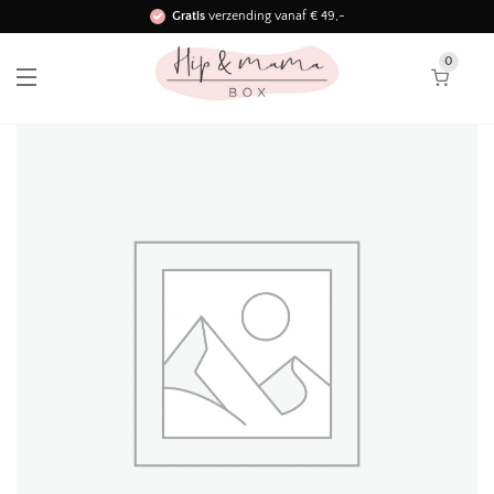
Gratis
verzending vanaf € 49,-
Binnen 3 werkdagen in huis!
0