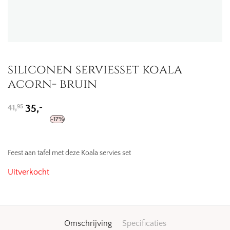
siliconen serviesset koala
acorn- bruin
Oorspronkelijke
Huidige
-
41,
35,
95
prijs
prijs
-
17
%
was:
is:
41,95.
35,-.
Feest aan tafel met deze Koala servies set
Uitverkocht
Omschrijving
Specificaties