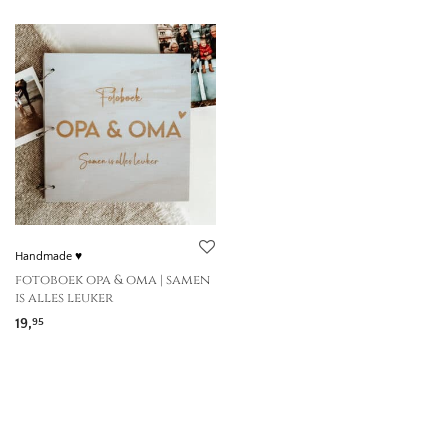
Handmade ♥
fotoboek opa & oma | samen
is alles leuker
19,
95