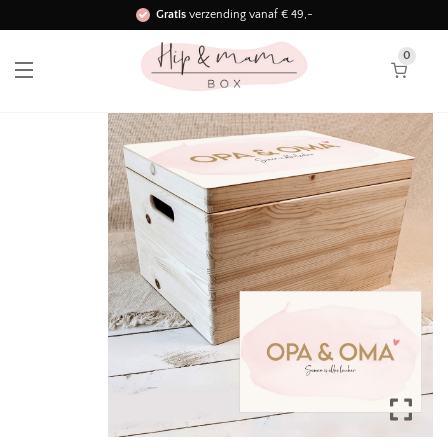
Gratis
verzending vanaf € 49,-
Binnen 3 werkdagen in huis!
0