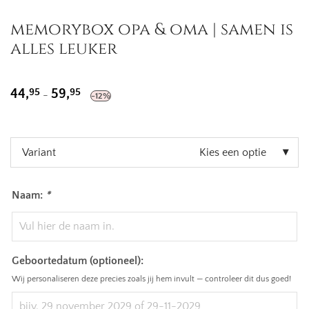
memorybox opa & oma | samen is
alles leuker
Prijsklasse:
44,95
95
95
44,
59,
-
-
12
%
tot
59,95
Variant
Kies een optie
Naam:
*
Geboortedatum (optioneel):
Wij personaliseren deze precies zoals jij hem invult — controleer dit dus goed!