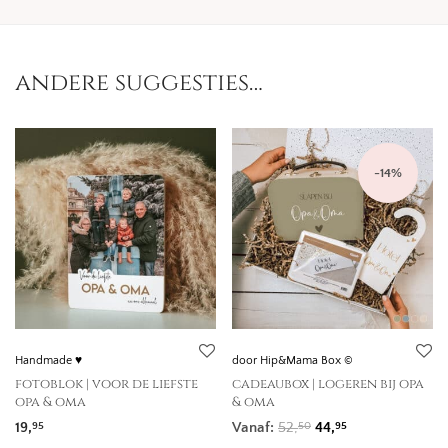
andere suggesties…
-
14
%
Handmade ♥
door Hip&Mama Box ©
fotoblok | voor de liefste
cadeaubox | logeren bij opa
opa & oma
& oma
Oorspronkelijke prij
Huidige prijs is
19,
Vanaf:
52,
44,
95
50
95