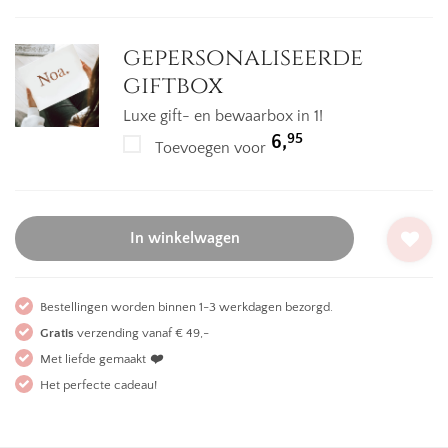
12,95.
7,95.
gepersonaliseerde
giftbox
Luxe gift- en bewaarbox in 1!
95
6,
Toevoegen voor
In winkelwagen
Bestellingen worden binnen 1-3 werkdagen bezorgd.
Gratis
verzending vanaf € 49,-
Met liefde gemaakt
❤️
Het perfecte cadeau!