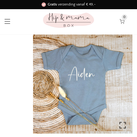
Gratis
verzending vanaf € 49,-
Binnen 3 werkdagen in huis!
0