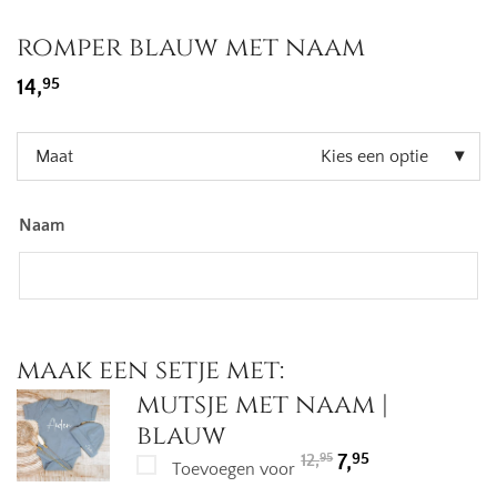
romper blauw met naam
95
14,
Maat
Kies een optie
Naam
maak een setje met:
mutsje met naam |
blauw
Oorspronkelijke
Huidige
95
12,
7,
95
Toevoegen voor
prijs
prijs
was:
is: