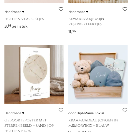
Handmade ♥
Handmade ♥
houten vlaggetjes
bewaarzakje mijn
reservekleertjes
3,
per stuk
95
11,
95
Handmade ♥
door Hip&Mama Box ©
geboorteposter met
kraamcadeau jongen in
sterrenbeeld – sand | op
memorybox – blauw
houten blok