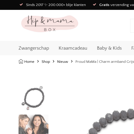
Sinds 2017 ✨ 200.000+ blije klanten
Gratis
verzending va
Zwangerschap
Kraamcadeau
Baby & Kids
F
Home
Shop
Nieuw
Proud MaMa | Charm armband Grij