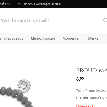
naf € 49,-
Binnen 3 werkdagen in huis!
amiliecadeaus
Memoryboxen
Momenten
Merken
s
proud ma
95
8,
Toffe Proud MaMa 
meisjesmama’s on
Uitverkocht