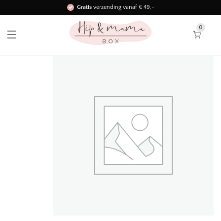
Gratis
verzending vanaf € 49,-
Binnen 3 werkdagen in huis!
0