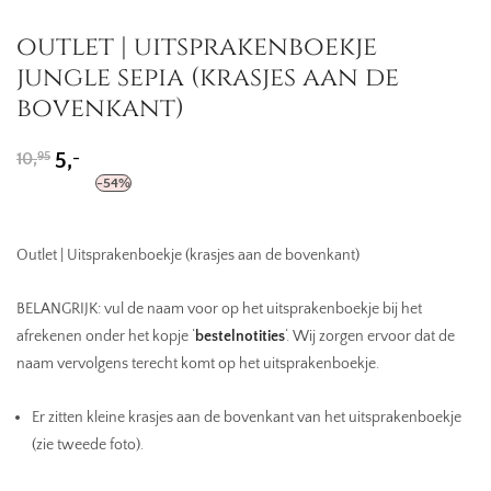
outlet | uitsprakenboekje
jungle sepia (krasjes aan de
bovenkant)
Oorspronkelijke
Huidige
-
10,
5,
95
prijs
prijs
-
54
%
was:
is:
10,95.
5,-.
Outlet | Uitsprakenboekje (krasjes aan de bovenkant)
BELANGRIJK: vul de naam voor op het uitsprakenboekje bij het
afrekenen onder het kopje ‘
bestelnotities
‘. Wij zorgen ervoor dat de
naam vervolgens terecht komt op het uitsprakenboekje.
Er zitten kleine krasjes aan de bovenkant van het uitsprakenboekje
(zie tweede foto).