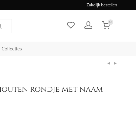
Zakelijk bestellen
0
Collecties
 houten rondje met naam
jke