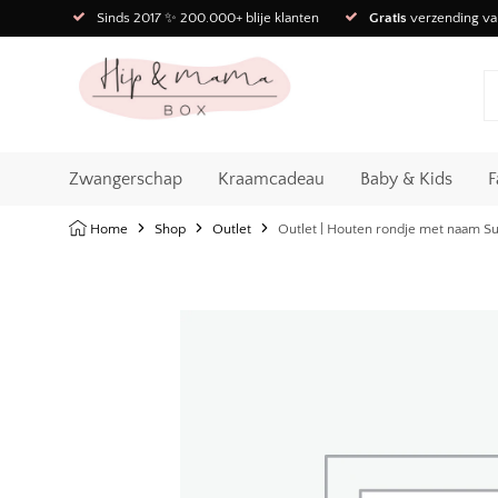
Sinds 2017 ✨ 200.000+ blije klanten
Gratis
verzending va
Zwangerschap
Kraamcadeau
Baby & Kids
F
Home
Shop
Outlet
Outlet | Houten rondje met naam Su