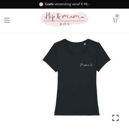
Gratis
verzending vanaf € 49,-
Binnen 3 werkdagen in huis!
0