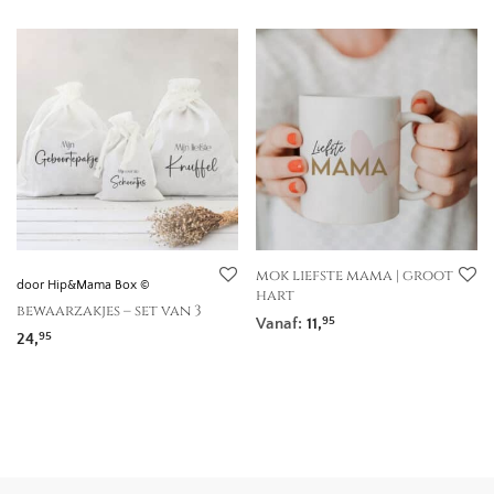
mok liefste mama | groot
door Hip&Mama Box ©
hart
bewaarzakjes – set van 3
Vanaf:
11,
95
24,
95