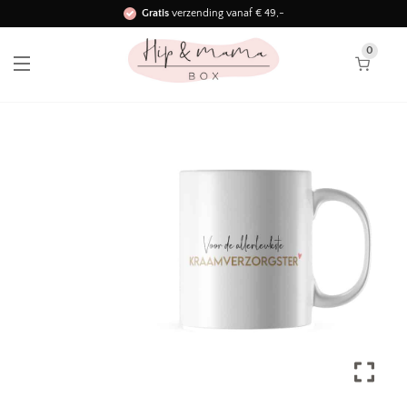
Gratis
verzending vanaf € 49,-
Binnen 3 werkdagen in huis!
0