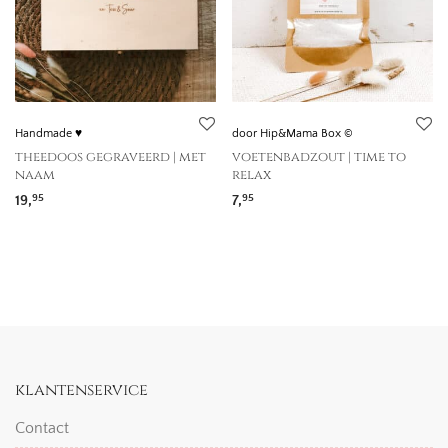
Handmade ♥
door Hip&Mama Box ©
theedoos gegraveerd | met
voetenbadzout | time to
naam
relax
19,
7,
95
95
klantenservice
Contact