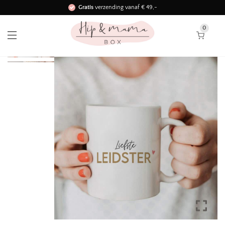
Gratis
verzending vanaf € 49,-
Binnen 3 werkdagen in huis!
0