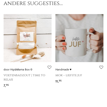
andere suggesties…
door Hip&Mama Box ©
Handmade ♥
voetenbadzout | time to
mok – liefste juf
relax
11,
95
7,
95